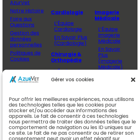
AzurVet
Notre Histoire
Cardiologie
Imagerie
Médicale
Foire aux
L’Équipe
Questions
Cardiologie
L’Équipe
Gestion des
Imagerie
En Savoir Plus
données
Médicale
(Cardiologie)
personnelles
En Savoir
Politiques de
Chirurgie &
Plus
Cookies
Orthopédie
(Imagerie
Médicale)
L’Équipe
Espace
Chirurgie &
Médecine
Propriétaire
Gérer vos cookies
Orthopédie
Interne
J’ai rendez-
En Savoir Plus
L’Équipe
vous
(Chirurgie &
Pour offrir les meilleures expériences, nous utilisons
Médecine
Orthopédie)
Prendre
des technologies telles que les cookies pour
Interne
rendez-vous
stocker et/ou accéder aux informations des
Dentisterie &
En Savoir
appareils. Le fait de consentir à ces technologies
Après mon
ORL
Plus
nous permettra de traiter des données telles que le
rendez-vous
(Médecine
comportement de navigation ou les ID uniques sur
L’Équipe
Interne)
ce site. Le fait de ne pas consentir ou de retirer son
Dentisterie &
Espace
consentement peut avoir un effet négatif sur