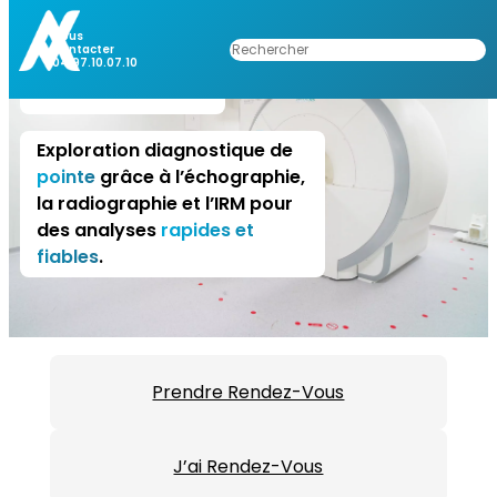
Aller
Imagerie
au
Nous
Rechercher
Contacter
contenu
04.97.10.07.10
Médicale
Exploration diagnostique de
pointe
grâce à l’échographie,
la radiographie et l’IRM pour
des analyses
rapides et
fiables
.
Prendre Rendez-Vous
J’ai Rendez-Vous