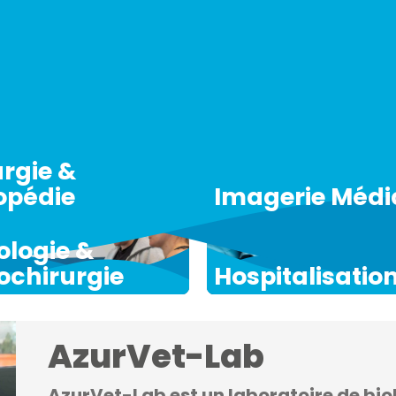
bles à
AzurVet
rgie &
opédie
Imagerie Médi
ologie &
ochirurgie
Hospitalisatio
AzurVet-
Lab
AzurVet-Lab est un laboratoire de bio