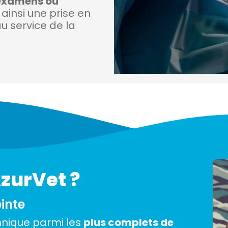
examens ou
 ainsi une prise en
u service de la
AzurVet ?
inte
hnique parmi les
plus complets de