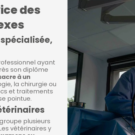
ice des
exes
spécialisée,
rofessionnel ayant
près son diplôme
nsacre à un
gie, la chirurgie ou
tics et traitements
se pointue.
étérinaires
groupe plusieurs
es vétérinaires y