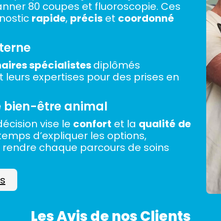
anner 80 coupes et fluoroscopie. Ces
nostic
rapide
,
précis
et
coordonné
nterne
naires spécialistes
diplômés
 leurs expertises pour des prises en
e bien-être animal
écision vise le
confort
et la
qualité
de
 temps d’expliquer les options,
 rendre chaque parcours de soins
as
Les Avis de nos Clients