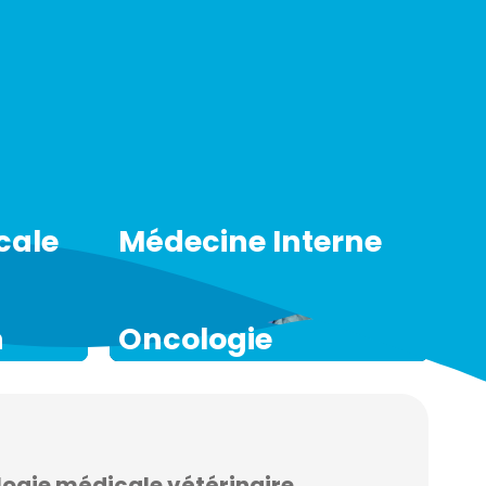
cale
Médecine Interne
n
Oncologie
logie médicale vétérinaire