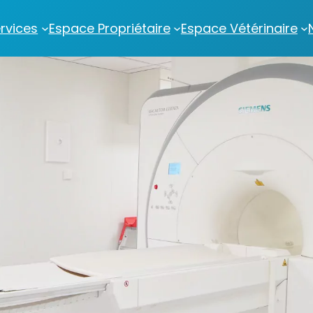
rvices
Espace Propriétaire
Espace Vétérinaire