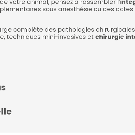
de votre animal, pensez à rassembler l’
inté
lémentaires sous anesthésie ou des actes ch
arge complète des pathologies chirurgicale
e, techniques mini-invasives et
chirurgie
int
us
lle