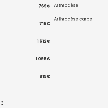
Arthrodèse
769€
Arthrodèse carpe
715€
1 612€
1 095€
919€
: