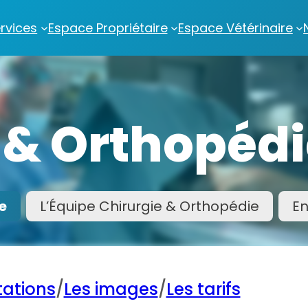
rvices
Espace Propriétaire
Espace Vétérinaire
 & Orthopéd
e
L’Équipe Chirurgie & Orthopédie
En
tations
/
Les images
/
Les tarifs