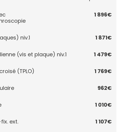
ec
1 896€
hroscopie
aques) niv.1
1 871€
enne (vis et plaque) niv.1
1 479€
croisé (TPLO)
1 769€
ulaire
962€
e
1 010€
ix. ext.
1 107€