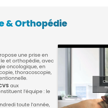
e & Orthopédie
ropose une prise en
le et orthopédie, avec
gie oncologique, en
copie, thoracoscopie,
entionnelle.
Cli
ECVS
aux
ma
ituent l’équipe : le
ndredi toute l’année,