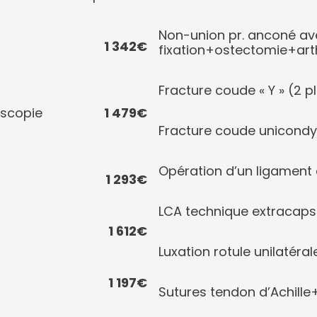
Non-union pr. anconé av
1 342€
fixation+ostectomie+art
Fracture coude « Y » (2 pl
oscopie
1 479€
Fracture coude unicondyli
Opération d’un ligament 
1 293€
LCA technique extracaps
1 612€
Luxation rotule unilatéral
1 197€
Sutures tendon d’Achille+f