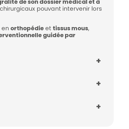
gralité de son dossier médical et à
irurgicaux pouvant intervenir lors
s en
orthopédie
et
tissus mous
,
erventionnelle guidée par
+
+
+