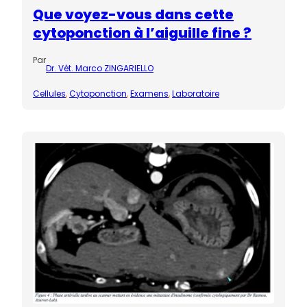
Que voyez-vous dans cette
cytoponction à l’aiguille fine ?
Par
Dr. Vét. Marco ZINGARIELLO
Cellules
, 
Cytoponction
, 
Examens
, 
Laboratoire