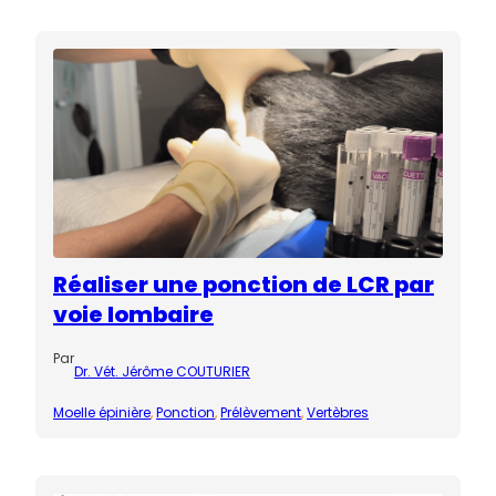
Réaliser une ponction de LCR par
voie lombaire
Par
Dr. Vét. Jérôme COUTURIER
Moelle épinière
, 
Ponction
, 
Prélèvement
, 
Vertèbres