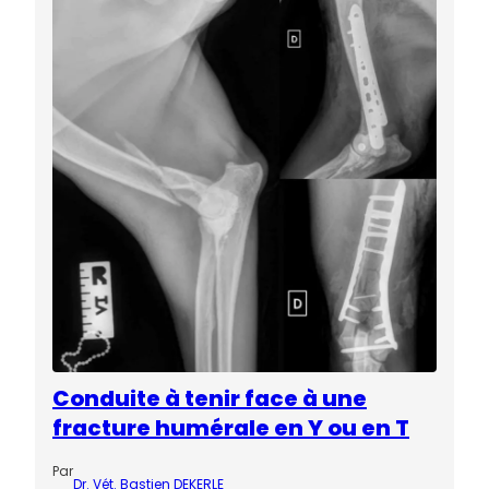
Conduite à tenir face à une
fracture humérale en Y ou en T
Par
Dr. Vét. Bastien DEKERLE