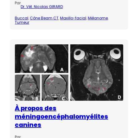
Par
Dr. Vét. Nicolas GIRARD
Buccal
, 
Cône Beam CT
, 
Maxillo-facial
, 
Mélanome
, 
Tumeur
À propos des
méningoencéphalomyélites
canines
Par