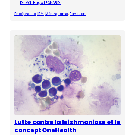
Dr. Vét. Hugo LEONARDI
Encéphalite
, 
IRM
, 
Méningiome
, 
Ponction
Lutte contre la leishmaniose et le
concept OneHealth