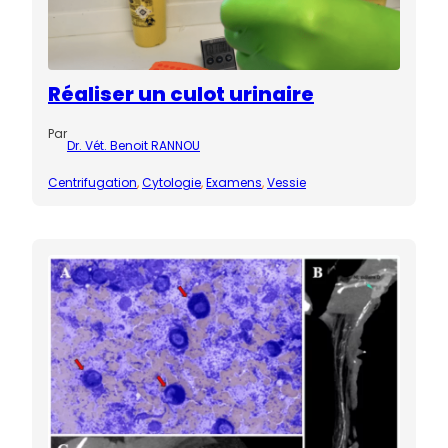
Réaliser un culot urinaire
Par
Dr. Vét. Benoit RANNOU
Centrifugation
, 
Cytologie
, 
Examens
, 
Vessie