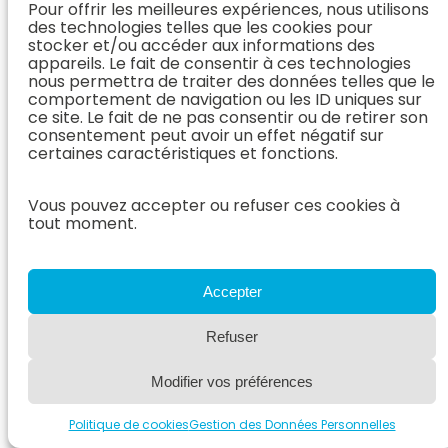
Pour offrir les meilleures expériences, nous utilisons
des technologies telles que les cookies pour
Reconnaître les types
stocker et/ou accéder aux informations des
d’opacification pulmonaire
appareils. Le fait de consentir à ces technologies
nous permettra de traiter des données telles que le
comportement de navigation ou les ID uniques sur
Par
Dr. Vét. Florian AZOULAY
ce site. Le fait de ne pas consentir ou de retirer son
consentement peut avoir un effet négatif sur
Bronchite
, 
Poumons
, 
Radiographie
, 
Scanner
certaines caractéristiques et fonctions.
Vous pouvez accepter ou refuser ces cookies à
tout moment.
Accepter
Refuser
Modifier vos préférences
Politique de cookies
Gestion des Données Personnelles