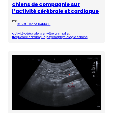
chiens de compagnie sur
l’activité cérébrale et cardiaque
Par
Dr. Vét. Benoit RANNOU
activité cérébrale
, 
bien-être animalier
, 
fréquence cardiaque
, 
psychophysiologie canine