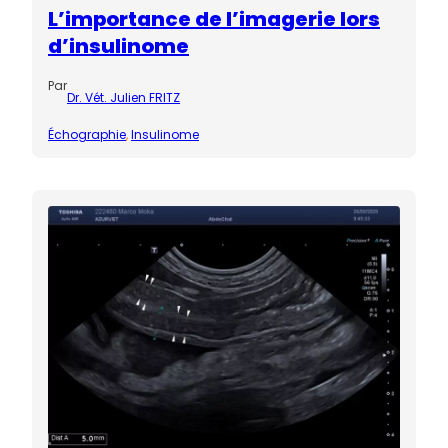
L’importance de l’imagerie lors
d’insulinome
Par
Dr. Vét. Julien FRITZ
Échographie
, 
Insulinome