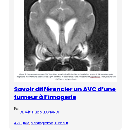
Savoir différencier un AVC d’une
tumeur à l’imagerie
Par
Dr. Vét. Hugo LEONARDI
AVC
, 
IRM
, 
Méningiome
, 
Tumeur