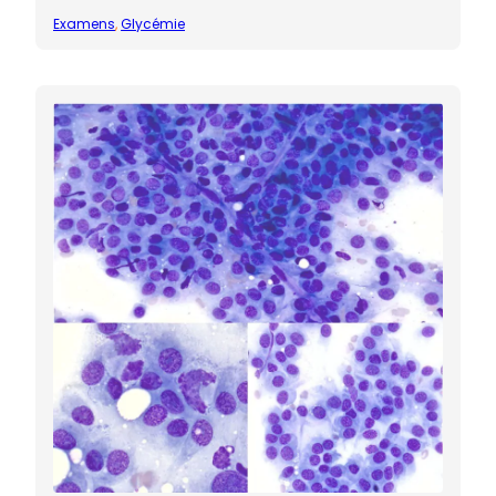
Examens
, 
Glycémie