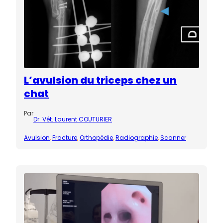
L’avulsion du triceps chez un
chat
Par
Dr. Vét. Laurent COUTURIER
Avulsion
, 
Fracture
, 
Orthopédie
, 
Radiographie
, 
Scanner