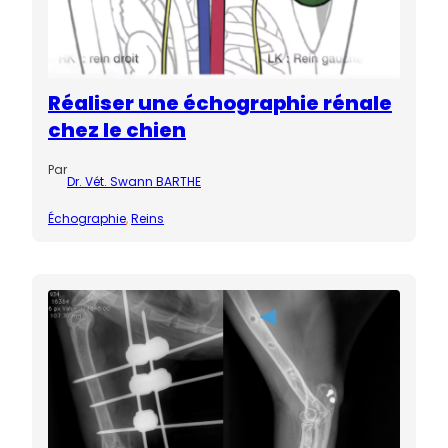
Réaliser une échographie rénale
chez le chien
Par
Dr. Vét. Swann BARTHE
Échographie
, 
Reins