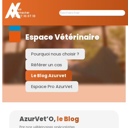
Nous
Rechercher
Contacter
04.97.10.07.10
Espace Vétérinaire
Pourquoi nous choisir ?
Référer un cas
Le Blog Azurvet
Espace Pro AzurVet
AzurVet’O,
le Blog
Par nos vétérinaires spécialistes