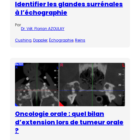
Identifier les glandes surrénales
à l’échographie
Par
Dr. Vét. Florian AZOULAY
Cushing
, 
Doppler
, 
Échographie
, 
Reins
Oncologie orale : quel bilan
d’extension lors de tumeur orale
?