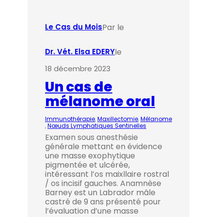
Par le
Le Cas du Mois
le
Dr. Vét. Elsa EDERY
18 décembre 2023
Un cas de
mélanome oral
Immunothérapie
, 
Maxillectomie
, 
Mélanome
, 
Nœuds Lymphatiques Sentinelles
Examen sous anesthésie
générale mettant en évidence
une masse exophytique
pigmentée et ulcérée,
intéressant l’os maixllaire rostral
/ os incisif gauches. Anamnèse
Barney est un Labrador mâle
castré de 9 ans présenté pour
l’évaluation d’une masse