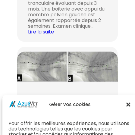
tronculaire évoluant depuis 3
mois. Une boiterie avec appui du
membre pelvien gauche est
également rapportée depuis 2
semaines. Examen clinique…
Lire la suite
Par le
le
AzurVet à lu pour vous
Gérer vos cookies
12 février 2022
Revues sur les
Pour offrir les meilleures expériences, nous utilisons
cholélithiases et
des technologies telles que les cookies pour
stocker et/ou accéder aux informations des