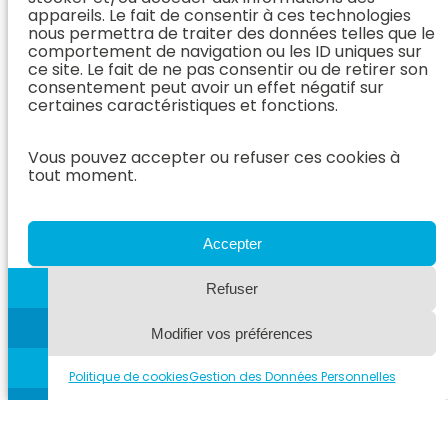
les stents
appareils. Le fait de consentir à ces technologies
nous permettra de traiter des données telles que le
trachéaux
comportement de navigation ou les ID uniques sur
ce site. Le fait de ne pas consentir ou de retirer son
cholélithiase
, 
collapsus trachéal
, 
stent
consentement peut avoir un effet négatif sur
certaines caractéristiques et fonctions.
Sur le thème des cholélithiases
Ward P. M. et al. « Cholelithiasis in
the Dog : Prevalence, Clinical
Vous pouvez accepter ou refuser ces cookies à
Presentation, and Outcome »
tout moment.
Journal of the American Animal
Hospital Association, vol. 56, n°3,
May/June 2020. Les
cholélithiases du chien sont
Accepter
considérées comme étant peu
fréquentes et souvent de
Refuser
découverte fortuite, mais très
peu de données…
Lire la suite
Modifier vos préférences
Politique de cookies
Gestion des Données Personnelles