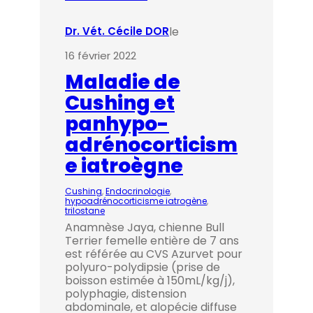
le
Dr. Vét. Cécile DOR
16 février 2022
Maladie de
Cushing et
panhypo-
adrénocorticism
e iatroègne
Cushing
, 
Endocrinologie
, 
hypoadrénocorticisme iatrogène
, 
trilostane
Anamnèse Jaya, chienne Bull
Terrier femelle entière de 7 ans
est référée au CVS Azurvet pour
polyuro-polydipsie (prise de
boisson estimée à 150mL/kg/j),
polyphagie, distension
abdominale, et alopécie diffuse