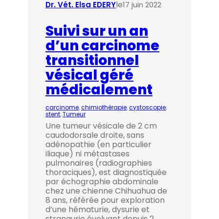
le
Dr. Vét. Elsa EDERY
17 juin 2022
Suivi sur un an
d’un carcinome
transitionnel
vésical géré
médicalement
carcinome
, 
chimiothérapie
, 
cystoscopie
, 
stent
, 
Tumeur
Une tumeur vésicale de 2 cm
caudodorsale droite, sans
adénopathie (en particulier
iliaque) ni métastases
pulmonaires (radiographies
thoraciques), est diagnostiquée
par échographie abdominale
chez une chienne Chihuahua de
8 ans, référée pour exploration
d’une hématurie, dysurie et
strangurie évoluant depuis 2