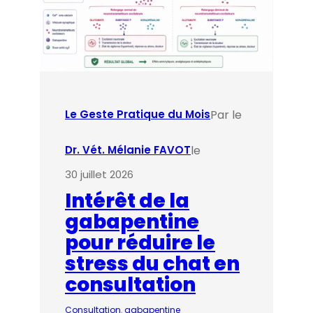
Par le
Le Geste Pratique du Mois
le
Dr. Vét. Mélanie FAVOT
30 juillet 2026
Intérêt de la
gabapentine
pour réduire le
stress du chat en
consultation
Consultation
, 
gabapentine