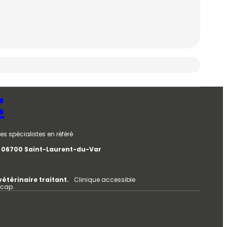
t
es spécialistes en référé
e, 06700 Saint-Laurent-du-Var
vétérinaire traitant.
Clinique accessible
icap.