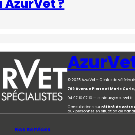
à AzurVet ?
AzurVe
© 2025 AzurVet – Centre de vétérinair
769 Avenue Pierre et Marie Curi
04 97 10 07 10 — clinique@azurvet.fr
Consultations sur
référé de votre 
aux personnes en situation de hand
Nos Services