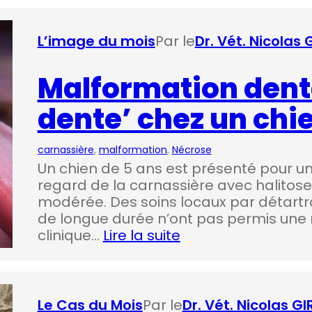
L’image du mois
Par le
Dr. Vét. Nicolas
Malformation denta
dente’ chez un chi
carnassière
, 
malformation
, 
Nécrose
Un chien de 5 ans est présenté pour un
regard de la carnassière avec halitose
modérée. Des soins locaux par détartr
de longue durée n’ont pas permis une r
clinique…
Lire la suite
Le Cas du Mois
Par le
Dr. Vét. Nicolas G