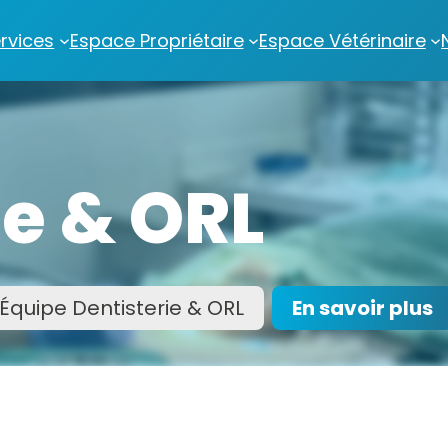
rvices
Espace Propriétaire
Espace Vétérinaire
ie & ORL
’Équipe Dentisterie & ORL
En savoir plus