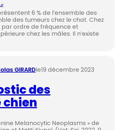
ur
eprésentent 6 % de l’ensemble des
mble des tumeurs chez le chat. Chez
e par ordre de fréquence et
érieure chez les mâles. Il n’existe
icolas GIRARD
le
19 décembre 2023
ostic des
 chien
Canine Melanocytic Neoplasms » de
et Matti Kiupel. (Vet. Sci. 2022, 9,