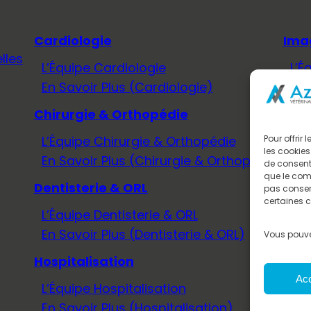
Cardiologie
Ima
lles
L’Équipe Cardiologie
L’É
En Savoir Plus (Cardiologie)
En 
Chirurgie & Orthopédie
Méd
L’Équipe Chirurgie & Orthopédie
L’É
Pour offrir
les cookies
En Savoir Plus (Chirurgie & Orthopédie)
En 
de consenti
que le comp
Dentisterie & ORL
Neu
pas consent
certaines c
L’Équipe Dentisterie & ORL
L’É
En Savoir Plus (Dentisterie & ORL)
En 
Vous pouve
Hospitalisation
Onc
Ac
L’Équipe Hospitalisation
L’É
En Savoir Plus (Hospitalisation)
En 