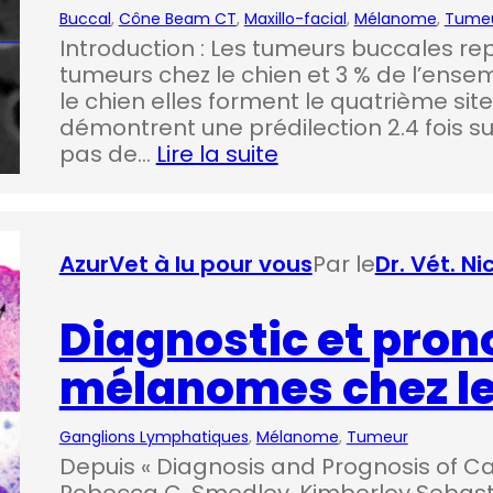
Buccal
, 
Cône Beam CT
, 
Maxillo-facial
, 
Mélanome
, 
Tume
Introduction : Les tumeurs buccales r
tumeurs chez le chien et 3 % de l’ense
le chien elles forment le quatrième sit
démontrent une prédilection 2.4 fois sup
pas de…
Lire la suite
AzurVet à lu pour vous
Par le
Dr. Vét. N
Diagnostic et pron
mélanomes chez le
Ganglions Lymphatiques
, 
Mélanome
, 
Tumeur
Depuis « Diagnosis and Prognosis of 
Rebecca C. Smedley, Kimberley Sebastian 