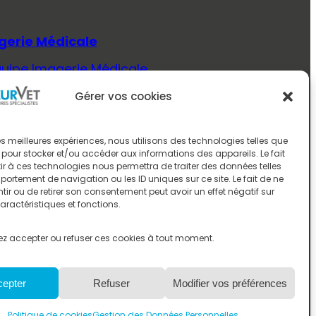
gerie Médicale
quipe Imagerie Médicale
Savoir Plus (Imagerie Médicale)
Gérer vos cookies
ecine Interne
quipe Médecine Interne
 les meilleures expériences, nous utilisons des technologies telles que
 pour stocker et/ou accéder aux informations des appareils. Le fait
Savoir Plus (Médecine Interne)
r à ces technologies nous permettra de traiter des données telles
ortement de navigation ou les ID uniques sur ce site. Le fait de ne
rologie
ir ou de retirer son consentement peut avoir un effet négatif sur
aractéristiques et fonctions.
quipe Neurologie
Savoir Plus (Neurologie)
z accepter ou refuser ces cookies à tout moment.
ologie
cepter
Refuser
Modifier vos préférences
quipe Oncologie
Savoir Plus (Oncologie)
Politique de cookies
Gestion des Données Personnelles