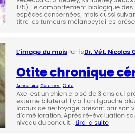
175). Le comportement biologique des t
espèces concernées, mais aussi suivant 
titre les tumeurs mélanocytaires prése
L’image du mois
Par le
Dr. Vét. Nicolas
Otite chronique c
Auriculaire
, 
Cérumen
, 
Otite
Axel est un chien croisé de 3 ans qui p
externe bilatéral il y a 1 an (gauche pl
locaux de nettoyage prescrit par son v
d’amélioration. Après ré-évaluation sou
niveau du conduit…
Lire la suite