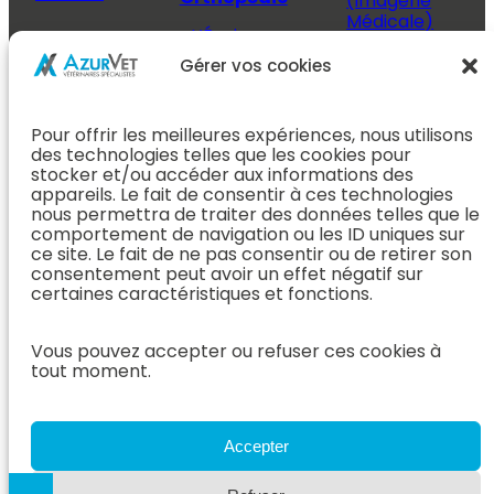
(Imagerie
Médicale)
L’Équipe
Espace
Chirurgie &
Médecine
Propriétaire
Gérer vos cookies
Orthopédie
Interne
J’ai rendez-
En Savoir Plus
L’Équipe
vous
(Chirurgie &
Pour offrir les meilleures expériences, nous utilisons
Médecine
Orthopédie)
Prendre
des technologies telles que les cookies pour
Interne
rendez-vous
stocker et/ou accéder aux informations des
Dentisterie &
En Savoir
appareils. Le fait de consentir à ces technologies
Après mon
ORL
Plus
nous permettra de traiter des données telles que le
rendez-vous
(Médecine
comportement de navigation ou les ID uniques sur
L’Équipe
Interne)
ce site. Le fait de ne pas consentir ou de retirer son
Dentisterie &
Espace
consentement peut avoir un effet négatif sur
ORL
Vétérinaire
Neurologie
certaines caractéristiques et fonctions.
En Savoir Plus
Référer un
L’Équipe
(Dentisterie &
cas
Neurologie
Vous pouvez accepter ou refuser ces cookies à
ORL)
tout moment.
Nous rejoindre
En Savoir
Hospitalisation
Plus
Le Blog
(Neurologie)
AzurVet
L’Équipe
Accepter
Hospitalisation
Oncologie
En Savoir Plus