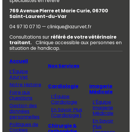
spécialistes en référé
769 Avenue Pierre et Marie Curie, 06700
Saint-Laurent-du-Var
04 97 10 07 10 — clinique@azurvet.fr
Consultations sur
référé de votre vétérinaire
traitant.
Clinique accessible aux personnes en
situation de handicap.
Accueil
Nos Services
L’Équipe
AzurVet
Notre Histoire
Cardiologie
Imagerie
Médicale
Foire aux
L’Équipe
Questions
Cardiologie
L’Équipe
Gestion des
Imagerie
En Savoir Plus
données
Médicale
(Cardiologie)
personnelles
En Savoir
Politiques de
Chirurgie &
Plus
Cookies
Orthopédie