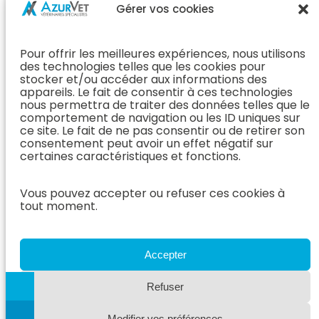
Chirurgie &
Médecine
Propriétaire
Gérer vos cookies
Orthopédie
Interne
J’ai rendez-
En Savoir Plus
L’Équipe
vous
(Chirurgie &
Pour offrir les meilleures expériences, nous utilisons
Médecine
Orthopédie)
Prendre
des technologies telles que les cookies pour
Interne
rendez-vous
stocker et/ou accéder aux informations des
Dentisterie &
En Savoir
appareils. Le fait de consentir à ces technologies
Après mon
ORL
Plus
nous permettra de traiter des données telles que le
rendez-vous
(Médecine
comportement de navigation ou les ID uniques sur
L’Équipe
Interne)
ce site. Le fait de ne pas consentir ou de retirer son
Dentisterie &
Espace
consentement peut avoir un effet négatif sur
ORL
Vétérinaire
Neurologie
certaines caractéristiques et fonctions.
En Savoir Plus
Référer un
L’Équipe
(Dentisterie &
cas
Neurologie
Vous pouvez accepter ou refuser ces cookies à
ORL)
tout moment.
Nous rejoindre
En Savoir
Hospitalisation
Plus
Le Blog
(Neurologie)
AzurVet
L’Équipe
Accepter
Hospitalisation
Oncologie
En Savoir Plus
Refuser
L’Équipe
(Hospitalisation)
Oncologie
Modifier vos préférences