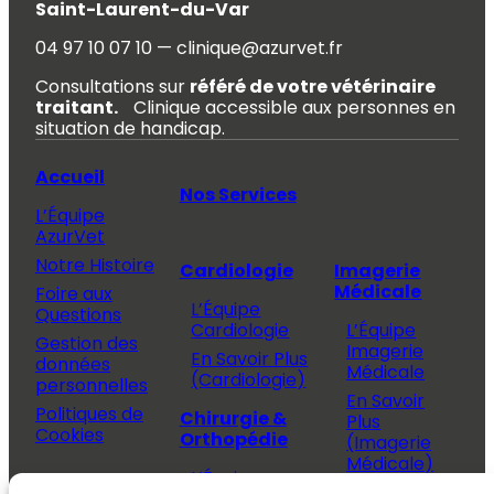
Saint-Laurent-du-Var
04 97 10 07 10 — clinique@azurvet.fr
Consultations sur
référé de votre vétérinaire
traitant.
Clinique accessible aux personnes en
situation de handicap.
Accueil
Nos Services
L’Équipe
AzurVet
Notre Histoire
Cardiologie
Imagerie
Médicale
Foire aux
L’Équipe
Questions
Cardiologie
L’Équipe
Gestion des
Imagerie
En Savoir Plus
données
Médicale
(Cardiologie)
personnelles
En Savoir
Politiques de
Chirurgie &
Plus
Cookies
Orthopédie
(Imagerie
Médicale)
L’Équipe
Espace