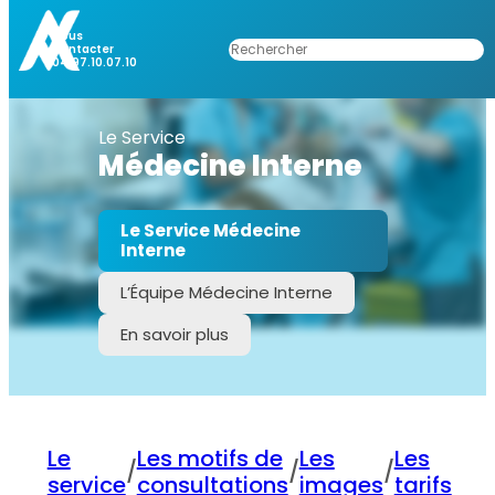
Nous
Rechercher
Contacter
04.97.10.07.10
Le Service
Médecine Interne
Le Service Médecine
Interne
L’Équipe Médecine Interne
En savoir plus
Le
Les motifs de
Les
Les
/
/
/
service
consultations
images
tarifs