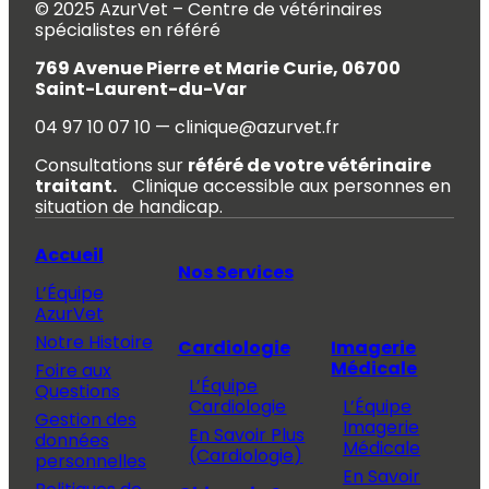
© 2025 AzurVet – Centre de vétérinaires
spécialistes en référé
769 Avenue Pierre et Marie Curie, 06700
Saint-Laurent-du-Var
04 97 10 07 10 — clinique@azurvet.fr
Consultations sur
référé de votre vétérinaire
traitant.
Clinique accessible aux personnes en
situation de handicap.
Accueil
Nos Services
L’Équipe
AzurVet
Notre Histoire
Cardiologie
Imagerie
Médicale
Foire aux
L’Équipe
Questions
Cardiologie
L’Équipe
Gestion des
Imagerie
En Savoir Plus
données
Médicale
(Cardiologie)
personnelles
En Savoir