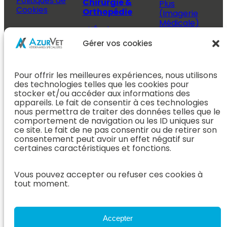
Politiques de
Chirurgie &
Plus
Cookies
Orthopédie
(Imagerie
Médicale)
L’Équipe
Espace
Chirurgie &
Médecine
Propriétaire
Gérer vos cookies
Orthopédie
Interne
J’ai rendez-
En Savoir Plus
L’Équipe
vous
(Chirurgie &
Pour offrir les meilleures expériences, nous utilisons
Médecine
Orthopédie)
Prendre
des technologies telles que les cookies pour
Interne
rendez-vous
stocker et/ou accéder aux informations des
Dentisterie &
En Savoir
appareils. Le fait de consentir à ces technologies
Après mon
ORL
Plus
nous permettra de traiter des données telles que le
rendez-vous
(Médecine
comportement de navigation ou les ID uniques sur
L’Équipe
Interne)
ce site. Le fait de ne pas consentir ou de retirer son
Dentisterie &
Espace
consentement peut avoir un effet négatif sur
ORL
Vétérinaire
Neurologie
certaines caractéristiques et fonctions.
En Savoir Plus
Référer un
L’Équipe
(Dentisterie &
cas
Vous pouvez accepter ou refuser ces cookies à
Neurologie
ORL)
tout moment.
Nous rejoindre
En Savoir
Hospitalisation
Plus
Le Blog
(Neurologie)
AzurVet
L’Équipe
Accepter
Hospitalisation
Oncologie