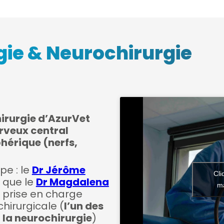
ie & Neurochirurgie
hirurgie d’AzurVet
erveux central
phérique (nerfs,
pe : le
Dr Jérôme
Cli
i que le
Dr Magdalena
ma
e prise en charge
hirurgicale (
l’un des
 la neurochirurgie
)