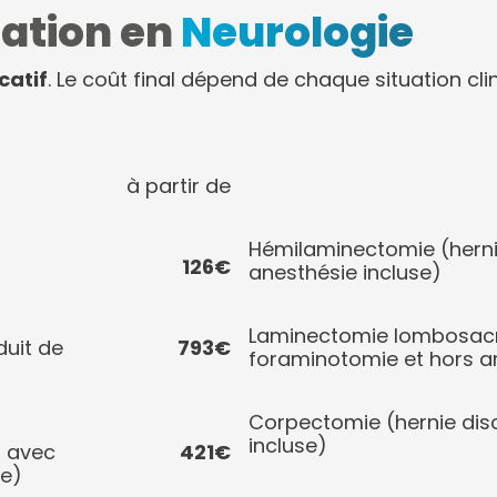
tation en
Neurologie
icatif
. Le coût final dépend de chaque situation cli
à partir de
Hémilaminectomie (herni
126€
anesthésie incluse)
Laminectomie lombosacré
duit de
793€
foraminotomie et hors a
Corpectomie (hernie disc
incluse)
n avec
421€
se)