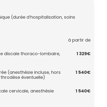
nique (durée d’hospitalisation, soins
à partir de
e discale thoraco-lombaire,
1 329€
e (anesthésie incluse, hors
1 540€
rthrodèse éventuelle)
ale cervicale, anesthésie
1 540€