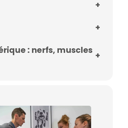
+
+
rique : nerfs, muscles
+