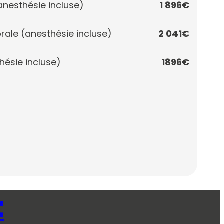
(anesthésie incluse)
1 896€
brale (anesthésie incluse)
2 041€
hésie incluse)
1896€
t