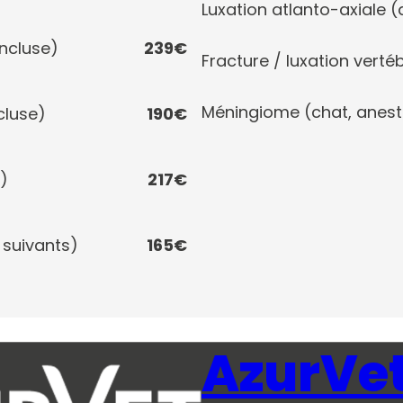
Luxation atlanto-axiale 
incluse)
239€
Fracture / luxation verté
Méningiome (chat, anest
cluse)
190€
t)
217€
 suivants)
165€
AzurVe