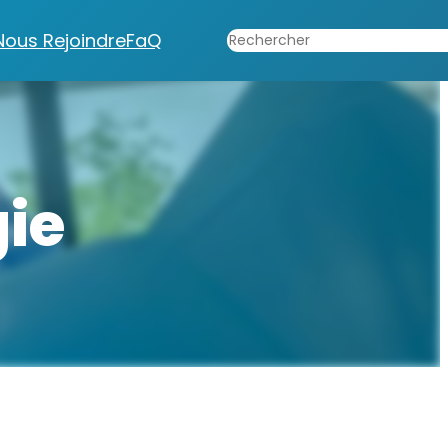
Rechercher
Nous Rejoindre
FaQ
gie