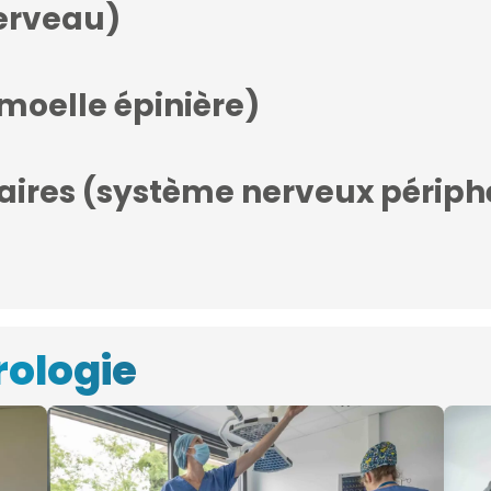
cerveau)
moelle épinière)
ires (système nerveux périphé
ologie