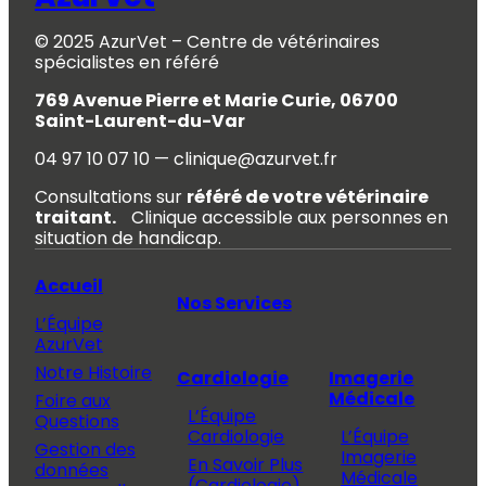
© 2025 AzurVet – Centre de vétérinaires
spécialistes en référé
769 Avenue Pierre et Marie Curie, 06700
Saint-Laurent-du-Var
04 97 10 07 10 — clinique@azurvet.fr
Consultations sur
référé de votre vétérinaire
traitant.
Clinique accessible aux personnes en
situation de handicap.
Accueil
Nos Services
L’Équipe
AzurVet
Notre Histoire
Cardiologie
Imagerie
Médicale
Foire aux
L’Équipe
Questions
Cardiologie
L’Équipe
Gestion des
Imagerie
En Savoir Plus
données
Médicale
(Cardiologie)