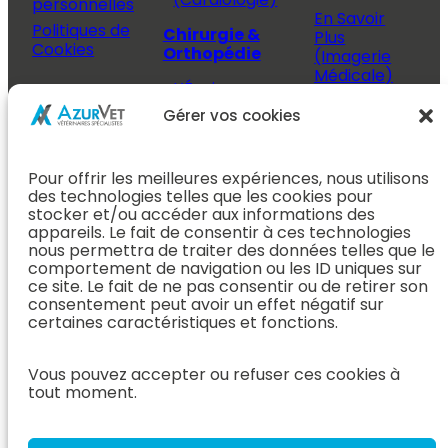
personnelles
En Savoir
Politiques de
Chirurgie &
Plus
Cookies
Orthopédie
(Imagerie
Médicale)
L’Équipe
Espace
Chirurgie &
Médecine
Propriétaire
Gérer vos cookies
Orthopédie
Interne
J’ai rendez-
En Savoir Plus
L’Équipe
vous
(Chirurgie &
Pour offrir les meilleures expériences, nous utilisons
Médecine
Orthopédie)
Prendre
des technologies telles que les cookies pour
Interne
rendez-vous
stocker et/ou accéder aux informations des
Dentisterie &
En Savoir
appareils. Le fait de consentir à ces technologies
Après mon
ORL
Plus
nous permettra de traiter des données telles que le
rendez-vous
(Médecine
comportement de navigation ou les ID uniques sur
L’Équipe
Interne)
ce site. Le fait de ne pas consentir ou de retirer son
Dentisterie &
Espace
consentement peut avoir un effet négatif sur
ORL
Vétérinaire
Neurologie
certaines caractéristiques et fonctions.
En Savoir Plus
Référer un
L’Équipe
(Dentisterie &
cas
Neurologie
Vous pouvez accepter ou refuser ces cookies à
ORL)
tout moment.
Nous rejoindre
En Savoir
Hospitalisation
Plus
Le Blog
(Neurologie)
AzurVet