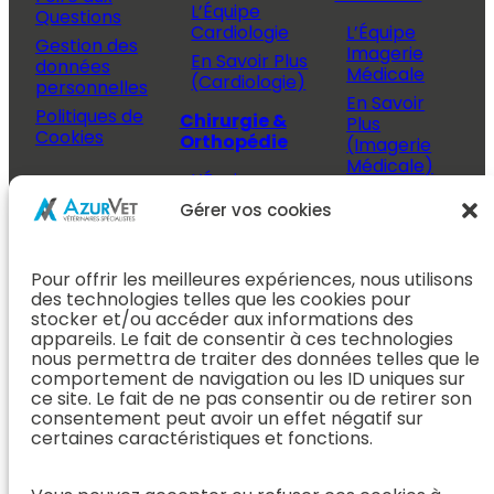
L’Équipe
Questions
Cardiologie
L’Équipe
Gestion des
Imagerie
En Savoir Plus
données
Médicale
(Cardiologie)
personnelles
En Savoir
Politiques de
Chirurgie &
Plus
Cookies
Orthopédie
(Imagerie
Médicale)
L’Équipe
Espace
Chirurgie &
Médecine
Propriétaire
Gérer vos cookies
Orthopédie
Interne
J’ai rendez-
En Savoir Plus
L’Équipe
vous
(Chirurgie &
Pour offrir les meilleures expériences, nous utilisons
Médecine
Orthopédie)
Prendre
des technologies telles que les cookies pour
Interne
rendez-vous
stocker et/ou accéder aux informations des
Dentisterie &
En Savoir
appareils. Le fait de consentir à ces technologies
Après mon
ORL
Plus
nous permettra de traiter des données telles que le
rendez-vous
(Médecine
comportement de navigation ou les ID uniques sur
L’Équipe
Interne)
ce site. Le fait de ne pas consentir ou de retirer son
Dentisterie &
Espace
consentement peut avoir un effet négatif sur
ORL
Vétérinaire
Neurologie
certaines caractéristiques et fonctions.
En Savoir Plus
Référer un
L’Équipe
(Dentisterie &
cas