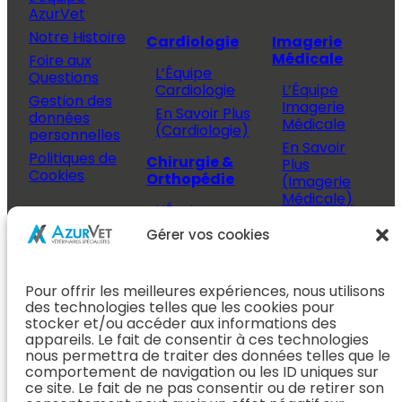
AzurVet
Notre Histoire
Cardiologie
Imagerie
Médicale
Foire aux
L’Équipe
Questions
Cardiologie
L’Équipe
Gestion des
Imagerie
En Savoir Plus
données
Médicale
(Cardiologie)
personnelles
En Savoir
Politiques de
Chirurgie &
Plus
Cookies
Orthopédie
(Imagerie
Médicale)
L’Équipe
Espace
Chirurgie &
Médecine
Propriétaire
Gérer vos cookies
Orthopédie
Interne
J’ai rendez-
En Savoir Plus
L’Équipe
vous
(Chirurgie &
Pour offrir les meilleures expériences, nous utilisons
Médecine
Orthopédie)
Prendre
des technologies telles que les cookies pour
Interne
rendez-vous
stocker et/ou accéder aux informations des
Dentisterie &
En Savoir
appareils. Le fait de consentir à ces technologies
Après mon
ORL
Plus
nous permettra de traiter des données telles que le
rendez-vous
(Médecine
comportement de navigation ou les ID uniques sur
L’Équipe
Interne)
ce site. Le fait de ne pas consentir ou de retirer son
Dentisterie &
Espace