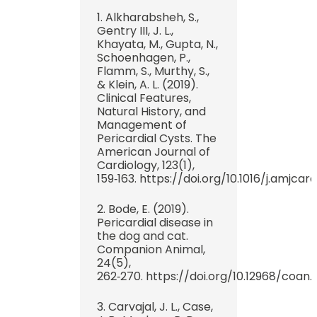
1. Alkharabsheh, S.,
Gentry III, J. L.,
Khayata, M., Gupta, N.,
Schoenhagen, P.,
Flamm, S., Murthy, S.,
& Klein, A. L. (2019).
Clinical Features,
Natural History, and
Management of
Pericardial Cysts. The
American Journal of
Cardiology, 123(1),
159‑163. https://doi.org/10.1016/j.amjcar
2. Bode, E. (2019).
Pericardial disease in
the dog and cat.
Companion Animal,
24(5),
262‑270. https://doi.org/10.12968/coan.2
3. Carvajal, J. L., Case,