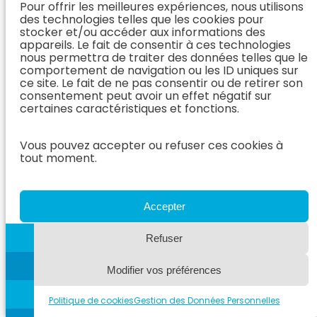
Pour offrir les meilleures expériences, nous utilisons
des technologies telles que les cookies pour
6. de Ridder, M.,
stocker et/ou accéder aux informations des
Kitshoff, A., Devriendt,
appareils. Le fait de consentir à ces technologies
N., Or, M., Rubio –
nous permettra de traiter des données telles que le
Guzman, A., & de
comportement de navigation ou les ID uniques sur
Rooster, H. (2017).
ce site. Le fait de ne pas consentir ou de retirer son
Transdiaphragmatic
consentement peut avoir un effet négatif sur
pericardiectomy in
certaines caractéristiques et fonctions.
dogs. Veterinary
Record, 180(4),
Vous pouvez accepter ou refuser ces cookies à
95. https://doi.org/10.1136/vr.103962
tout moment.
7. Guglielmini, C.,
Diana, A., Santarelli, G.,
Torbidone, A., di
Accepter
Tommaso, M., Baron
Toaldo, M., & Cipone,
Refuser
M. (2012). Accuracy of
radiographic
vertebral heart score
Modifier vos préférences
and sphericity index in
the detection of
Politique de cookies
Gestion des Données Personnelles
pericardial effusion in