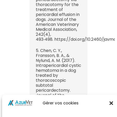
thoracotomy for the
treatment of
pericardial effusion in
dogs. Journal of the
American Veterinary
Medical Association,
242(4),
493‑498. https://doi.org/10.2460/javma
5. Chen, C. Y.,
Fransson, B. A., &
Nylund, A. M. (2017).
Intrapericardial cystic
hematoma in a dog
treated by
thoracoscopic
subtotal
pericardectomy.
Journal of the
American Veterinary
Gérer vos cookies
Medical Association,
250(8),
894‑899. https://doi.org/10.2460/javma