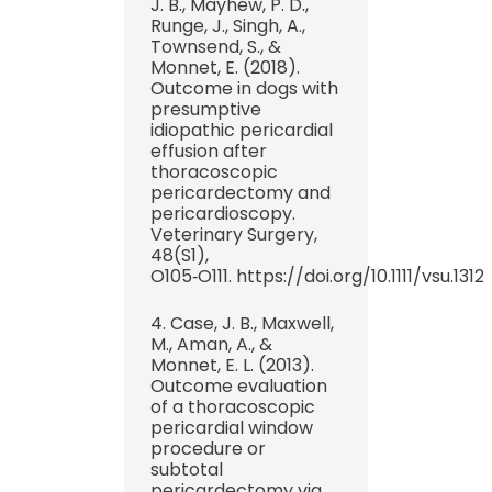
J. B., Mayhew, P. D.,
Runge, J., Singh, A.,
Townsend, S., &
Monnet, E. (2018).
Outcome in dogs with
presumptive
idiopathic pericardial
effusion after
thoracoscopic
pericardectomy and
pericardioscopy.
Veterinary Surgery,
48(S1),
O105‑O111. https://doi.org/10.1111/vsu.1312
4. Case, J. B., Maxwell,
M., Aman, A., &
Monnet, E. L. (2013).
Outcome evaluation
of a thoracoscopic
pericardial window
procedure or
subtotal
pericardectomy via