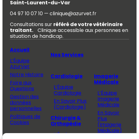
Saint-Laurent-du-Var
04 97 10 07 10 — clinique@azurvet.fr
Consultations sur
référé de votre vétérinaire
traitant.
Clinique accessible aux personnes en
situation de handicap.
Accueil
Nos Services
L’Équipe
AzurVet
Notre Histoire
Cardiologie
Imagerie
Médicale
Foire aux
L’Équipe
Questions
Cardiologie
L’Équipe
Gestion des
Imagerie
En Savoir Plus
données
Médicale
(Cardiologie)
personnelles
En Savoir
Politiques de
Chirurgie &
Plus
Cookies
Orthopédie
(Imagerie
Médicale)
L’Équipe
Espace