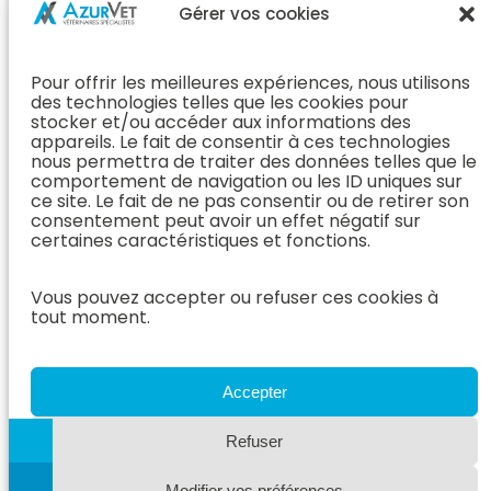
Chirurgie &
Médecine
Propriétaire
Gérer vos cookies
Orthopédie
Interne
J’ai rendez-
En Savoir Plus
L’Équipe
vous
(Chirurgie &
Pour offrir les meilleures expériences, nous utilisons
Médecine
Orthopédie)
Prendre
des technologies telles que les cookies pour
Interne
rendez-vous
stocker et/ou accéder aux informations des
Dentisterie &
En Savoir
appareils. Le fait de consentir à ces technologies
Après mon
ORL
Plus
nous permettra de traiter des données telles que le
rendez-vous
(Médecine
comportement de navigation ou les ID uniques sur
L’Équipe
Interne)
ce site. Le fait de ne pas consentir ou de retirer son
Dentisterie &
Espace
consentement peut avoir un effet négatif sur
ORL
Vétérinaire
Neurologie
certaines caractéristiques et fonctions.
En Savoir Plus
Référer un
L’Équipe
(Dentisterie &
cas
Vous pouvez accepter ou refuser ces cookies à
Neurologie
ORL)
tout moment.
Nous rejoindre
En Savoir
Hospitalisation
Plus
Le Blog
(Neurologie)
AzurVet
L’Équipe
Accepter
Hospitalisation
Oncologie
En Savoir Plus
Refuser
L’Équipe
(Hospitalisation)
Oncologie
Modifier vos préférences