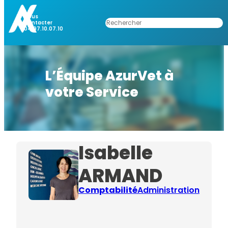
Nous
Rechercher
Contacter
04.97.10.07.10
L’Équipe AzurVet à
votre Service
Isabelle
ARMAND
Comptabilité
Administration