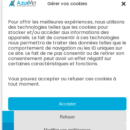
Chirurgie &
Médecine
Propriétaire
Gérer vos cookies
Orthopédie
Interne
J’ai rendez-
En Savoir Plus
L’Équipe
vous
(Chirurgie &
Pour offrir les meilleures expériences, nous utilisons
Médecine
Orthopédie)
Prendre
des technologies telles que les cookies pour
Interne
rendez-vous
stocker et/ou accéder aux informations des
Dentisterie &
En Savoir
appareils. Le fait de consentir à ces technologies
Après mon
ORL
Plus
nous permettra de traiter des données telles que le
rendez-vous
(Médecine
comportement de navigation ou les ID uniques sur
L’Équipe
Interne)
ce site. Le fait de ne pas consentir ou de retirer son
Dentisterie &
Espace
consentement peut avoir un effet négatif sur
ORL
Vétérinaire
Neurologie
certaines caractéristiques et fonctions.
En Savoir Plus
Référer un
L’Équipe
(Dentisterie &
cas
Vous pouvez accepter ou refuser ces cookies à
Neurologie
ORL)
tout moment.
Nous rejoindre
En Savoir
Hospitalisation
Plus
Le Blog
(Neurologie)
AzurVet
L’Équipe
Accepter
Hospitalisation
Oncologie
En Savoir Plus
Refuser
L’Équipe
(Hospitalisation)
Oncologie
Modifier vos préférences