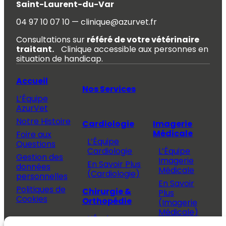
Saint-Laurent-du-Var
04 97 10 07 10 — clinique@azurvet.fr
Consultations sur
référé de votre vétérinaire
traitant.
Clinique accessible aux personnes en
situation de handicap.
Accueil
Nos Services
L’Équipe
AzurVet
Notre Histoire
Cardiologie
Imagerie
Médicale
Foire aux
L’Équipe
Questions
Cardiologie
L’Équipe
Gestion des
Imagerie
En Savoir Plus
données
Médicale
(Cardiologie)
personnelles
En Savoir
Politiques de
Chirurgie &
Plus
Cookies
Orthopédie
(Imagerie
Médicale)
L’Équipe
Espace