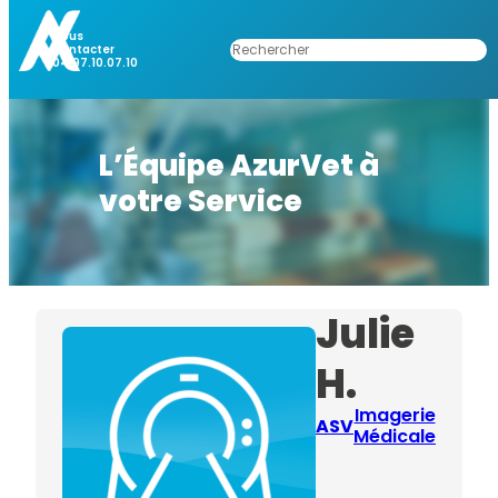
Nous
Rechercher
Contacter
04.97.10.07.10
L’Équipe AzurVet à
votre Service
Julie
H.
Imagerie
ASV
Médicale