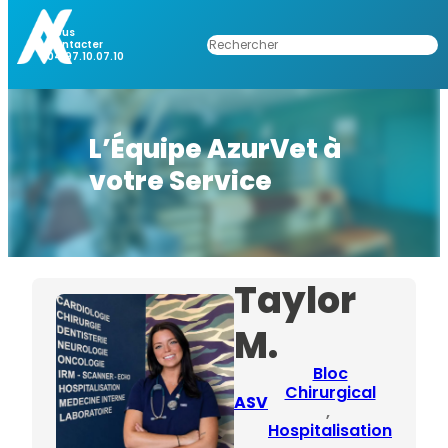
Nous
Rechercher
Contacter
04.97.10.07.10
L’Équipe AzurVet à
votre Service
Taylor
M.
Bloc
Chirurgical
ASV
, 
Hospitalisation