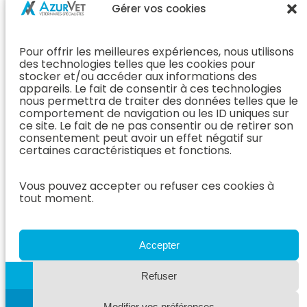
Chirurgie &
Médecine
Propriétaire
Gérer vos cookies
Orthopédie
Interne
J’ai rendez-
En Savoir Plus
L’Équipe
vous
(Chirurgie &
Pour offrir les meilleures expériences, nous utilisons
Médecine
Orthopédie)
Prendre
des technologies telles que les cookies pour
Interne
rendez-vous
stocker et/ou accéder aux informations des
Dentisterie &
En Savoir
appareils. Le fait de consentir à ces technologies
Après mon
ORL
Plus
nous permettra de traiter des données telles que le
rendez-vous
(Médecine
comportement de navigation ou les ID uniques sur
L’Équipe
Interne)
ce site. Le fait de ne pas consentir ou de retirer son
Dentisterie &
Espace
consentement peut avoir un effet négatif sur
ORL
Vétérinaire
Neurologie
certaines caractéristiques et fonctions.
En Savoir Plus
Référer un
L’Équipe
(Dentisterie &
cas
Vous pouvez accepter ou refuser ces cookies à
Neurologie
ORL)
tout moment.
Nous rejoindre
En Savoir
Hospitalisation
Plus
Le Blog
(Neurologie)
AzurVet
L’Équipe
Accepter
Hospitalisation
Oncologie
En Savoir Plus
Refuser
L’Équipe
(Hospitalisation)
Oncologie
Modifier vos préférences