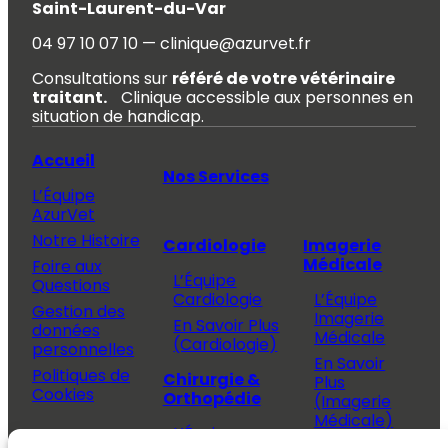
Saint-Laurent-du-Var
04 97 10 07 10 — clinique@azurvet.fr
Consultations sur
référé de votre vétérinaire
traitant.
Clinique accessible aux personnes en
situation de handicap.
Accueil
Nos Services
L’Équipe
AzurVet
Notre Histoire
Cardiologie
Imagerie
Médicale
Foire aux
L’Équipe
Questions
Cardiologie
L’Équipe
Gestion des
Imagerie
En Savoir Plus
données
Médicale
(Cardiologie)
personnelles
En Savoir
Politiques de
Chirurgie &
Plus
Cookies
Orthopédie
(Imagerie
Médicale)
L’Équipe
Espace