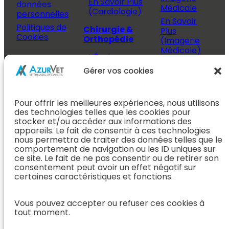
En Savoir Plus
données
Médicale
(Cardiologie)
personnelles
En Savoir
Politiques de
Chirurgie &
Plus
Cookies
Orthopédie
(Imagerie
Médicale)
L’Équipe
Espace
Chirurgie &
Médecine
Propriétaire
Gérer vos cookies
Orthopédie
Interne
J’ai rendez-
En Savoir Plus
L’Équipe
vous
(Chirurgie &
Pour offrir les meilleures expériences, nous utilisons
Médecine
Orthopédie)
Prendre
des technologies telles que les cookies pour
Interne
rendez-vous
stocker et/ou accéder aux informations des
Dentisterie &
En Savoir
appareils. Le fait de consentir à ces technologies
Après mon
ORL
Plus
nous permettra de traiter des données telles que le
rendez-vous
(Médecine
comportement de navigation ou les ID uniques sur
L’Équipe
Interne)
ce site. Le fait de ne pas consentir ou de retirer son
Dentisterie &
Espace
consentement peut avoir un effet négatif sur
ORL
Vétérinaire
Neurologie
certaines caractéristiques et fonctions.
En Savoir Plus
Référer un
L’Équipe
(Dentisterie &
cas
Vous pouvez accepter ou refuser ces cookies à
Neurologie
ORL)
tout moment.
Nous rejoindre
En Savoir
Hospitalisation
Plus
Le Blog