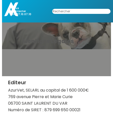
Aller
au
Nous
Rechercher
Contacter
contenu
04.97.10.07.10
Mentions Légales
Editeur
AzurVet, SELARL au capital de 1 600 000€
769 avenue Pierre et Marie Curie
06700 SAINT LAURENT DU VAR
Numéro de SIRET : 879 699 650 00021