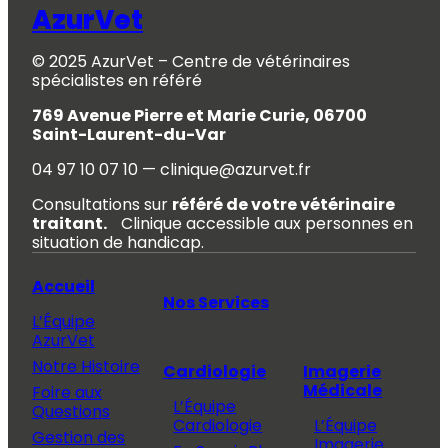
AzurVet
© 2025 AzurVet – Centre de vétérinaires
spécialistes en référé
769 Avenue Pierre et Marie Curie, 06700
Saint-Laurent-du-Var
04 97 10 07 10 — clinique@azurvet.fr
Consultations sur
référé de votre vétérinaire
traitant.
Clinique accessible aux personnes en
situation de handicap.
Accueil
Nos Services
L’Équipe
AzurVet
Notre Histoire
Cardiologie
Imagerie
Médicale
Foire aux
L’Équipe
Questions
Cardiologie
L’Équipe
Gestion des
Imagerie