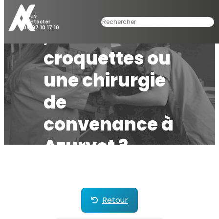
médicaments
Nous
Rechercher
Contacter
04.97.10.17.10
, de
croquettes ou
une chirurgie
de
convenance à
Azurvet ?
Retour