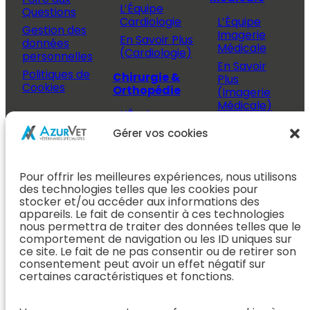
L’Équipe
Questions
Cardiologie
L’Équipe
Gestion des
Imagerie
En Savoir Plus
données
Médicale
(Cardiologie)
personnelles
En Savoir
Politiques de
Chirurgie &
Plus
Cookies
Orthopédie
(Imagerie
Médicale)
L’Équipe
Espace
Chirurgie &
Médecine
Propriétaire
Gérer vos cookies
Orthopédie
Interne
J’ai rendez-
En Savoir Plus
L’Équipe
vous
(Chirurgie &
Pour offrir les meilleures expériences, nous utilisons
Médecine
Orthopédie)
Prendre
des technologies telles que les cookies pour
Interne
rendez-vous
stocker et/ou accéder aux informations des
Dentisterie &
En Savoir
appareils. Le fait de consentir à ces technologies
Après mon
ORL
Plus
nous permettra de traiter des données telles que le
rendez-vous
(Médecine
comportement de navigation ou les ID uniques sur
L’Équipe
Interne)
ce site. Le fait de ne pas consentir ou de retirer son
Dentisterie &
Espace
consentement peut avoir un effet négatif sur
ORL
Vétérinaire
Neurologie
certaines caractéristiques et fonctions.
En Savoir Plus
Référer un
L’Équipe
(Dentisterie &