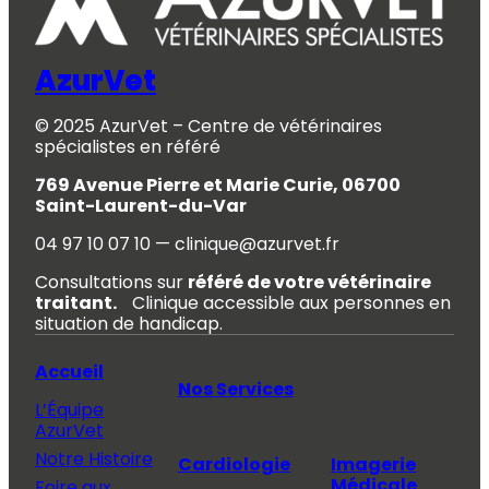
AzurVet
© 2025 AzurVet – Centre de vétérinaires
spécialistes en référé
769 Avenue Pierre et Marie Curie, 06700
Saint-Laurent-du-Var
04 97 10 07 10 — clinique@azurvet.fr
Consultations sur
référé de votre vétérinaire
traitant.
Clinique accessible aux personnes en
situation de handicap.
Accueil
Nos Services
L’Équipe
AzurVet
Notre Histoire
Cardiologie
Imagerie
Médicale
Foire aux