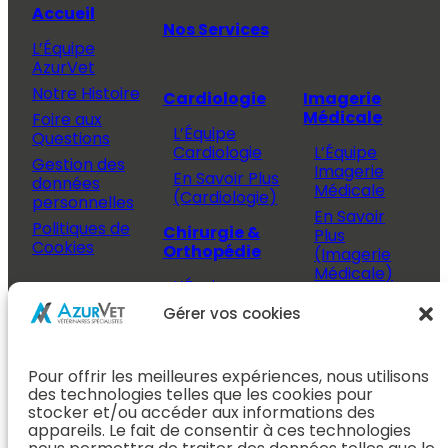
Accueil
Nos Services
L’Équipe
AzurVet
Notre Histoire
Cardiologie
Imagerie
Médicale
Foire aux
L’Équipe
Questions
Cardiologie
L’Équipe
Gestion des
Imagerie
En Savoir Plus
données
Médicale
(Cardiologie)
personnelles
En Savoir
Politiques de
Chirurgie &
Plus
Cookies
Orthopédie
(Imagerie
Médicale)
L’Équipe
Espace
Chirurgie &
Médecine
Propriétaire
Gérer vos cookies
Orthopédie
Interne
J’ai rendez-
En Savoir Plus
L’Équipe
vous
(Chirurgie &
Pour offrir les meilleures expériences, nous utilisons
Médecine
Orthopédie)
Prendre
des technologies telles que les cookies pour
Interne
rendez-vous
stocker et/ou accéder aux informations des
Dentisterie &
En Savoir
appareils. Le fait de consentir à ces technologies
Après mon
ORL
Plus