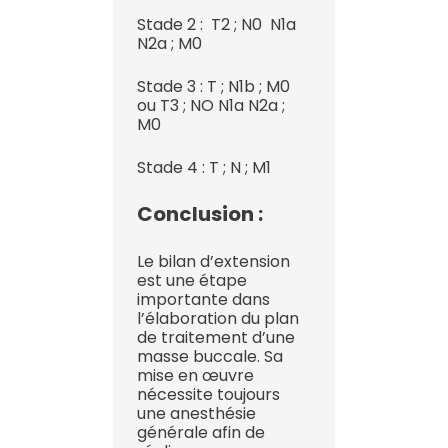
Stade 2 : T2 ; N0 N1a
N2a ; M0
Stade 3 : T ; N1b ; M0
ou T3 ; NO N1a N2a ;
M0
Stade 4 : T ; N ; M1
Conclusion :
Le bilan d’extension
est une étape
importante dans
l’élaboration du plan
de traitement d’une
masse buccale. Sa
mise en œuvre
nécessite toujours
une anesthésie
générale afin de