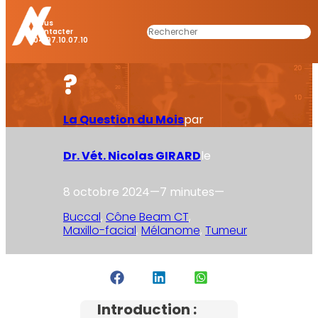
lors de
Nous
Rechercher
Contacter
04.97.10.07.10
tumeur orale
?
La Question du Mois
par
Dr. Vét. Nicolas GIRARD
le
8 octobre 2024
—
7 minutes
—
Buccal
, 
Cône Beam CT
, 
Maxillo-facial
, 
Mélanome
, 
Tumeur
Introduction :