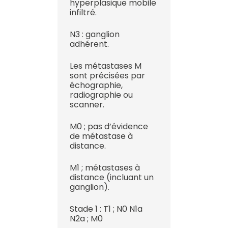
hyperplasique mobile
infiltré.
N3 : ganglion
adhérent.
Les métastases M
sont précisées par
échographie,
radiographie ou
scanner.
M0 ; pas d’évidence
de métastase à
distance.
M1 ; métastases à
distance (incluant un
ganglion).
Stade 1 : T1 ; N0 N1a
N2a ; M0