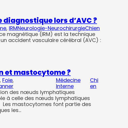
 diagnostique lors d’AVC ?
me
, 
IRM
Neurologie-Neurochirurgie
Chien
ce magnétique (IRM) est la technique
r un accident vasculaire cérébral (AVC) :
on et mastocytome ?
, 
Foie
, 
Médecine
Chi
anner
Interne
en
tration des nœuds lymphatiques
able à celle des nœuds lymphatiques
 : Les mastocytomes font partie des
ues les…