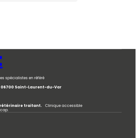
t
es spécialistes en référé
e, 06700 Saint-Laurent-du-Var
vétérinaire traitant.
Clinique accessible
icap.