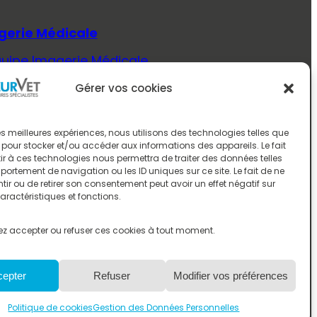
gerie Médicale
quipe Imagerie Médicale
Savoir Plus (Imagerie Médicale)
Gérer vos cookies
ecine Interne
quipe Médecine Interne
 les meilleures expériences, nous utilisons des technologies telles que
 pour stocker et/ou accéder aux informations des appareils. Le fait
Savoir Plus (Médecine Interne)
r à ces technologies nous permettra de traiter des données telles
ortement de navigation ou les ID uniques sur ce site. Le fait de ne
rologie
ir ou de retirer son consentement peut avoir un effet négatif sur
aractéristiques et fonctions.
quipe Neurologie
Savoir Plus (Neurologie)
z accepter ou refuser ces cookies à tout moment.
ologie
cepter
Refuser
Modifier vos préférences
quipe Oncologie
Savoir Plus (Oncologie)
Politique de cookies
Gestion des Données Personnelles