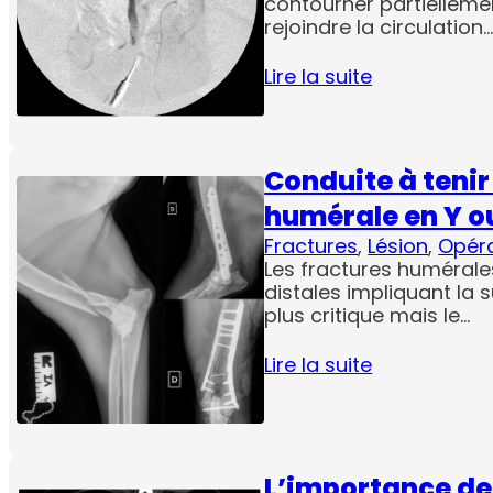
contourner partielleme
rejoindre la circulation
Lire la suite
Conduite à tenir
humérale en Y o
Fractures
, 
Lésion
, 
Opér
Les fractures humérale
distales impliquant la su
plus critique mais le…
Lire la suite
L’importance de 