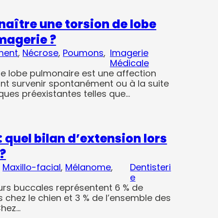
ître une torsion de lobe
magerie ?
ment
, 
Nécrose
, 
Poumons
, 
Imagerie
Médicale
 de lobe pulmonaire est une affection
nt survenir spontanément ou à la suite
ques préexistantes telles que…
: quel bilan d’extension lors
?
, 
Maxillo-facial
, 
Mélanome
, 
Dentisteri
e
eurs buccales représentent 6 % de
 chez le chien et 3 % de l’ensemble des
Chez…