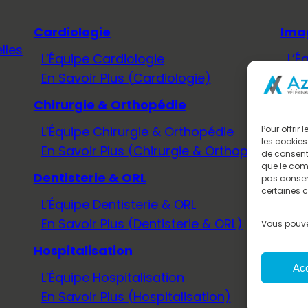
Cardiologie
Ima
lles
L’Équipe Cardiologie
L’É
En Savoir Plus (Cardiologie)
En 
Chirurgie & Orthopédie
Méd
L’Équipe Chirurgie & Orthopédie
L’É
Pour offrir
les cookies
En Savoir Plus (Chirurgie & Orthopédie)
En 
de consenti
que le comp
Dentisterie & ORL
Neu
pas consent
certaines c
L’Équipe Dentisterie & ORL
L’É
En Savoir Plus (Dentisterie & ORL)
En 
Vous pouve
Hospitalisation
Onc
Ac
L’Équipe Hospitalisation
L’É
En Savoir Plus (Hospitalisation)
En 