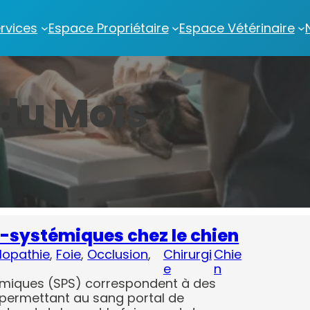
rvices
Espace Propriétaire
Espace Vétérinaire
 du Mois
o-systémiques chez le chien
lopathie
, 
Foie
, 
Occlusion
, 
Chirurgi
Chie
e
n
émiques (SPS) correspondent à des
 permettant au sang portal de