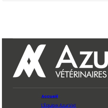
Accueil
L’Équipe AzurVet