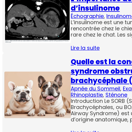
d’insulinome
Échographie
, 
Insulinom
L’insulinome est une t
rencontrée chez le chie
rare chez le chat. Les s
Lire la suite
Quelle est la con
syndrome obstru
brachycéphale 
Apnée du Sommeil
, 
Ex
Rhinoplastie
, 
Sténone
Introduction Le SORB 
Brachycéphales, ou BO
Airway Syndrome) est u
d’origine anatomique, 