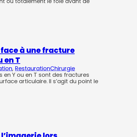
nt ou totalement le foie avant de
…
 face à une fracture
u en T
ation
, 
Restauration
Chirurgie
s en Y ou en T sont des fractures
rface articulaire. Il s’agit du point le
l’imagerie lors