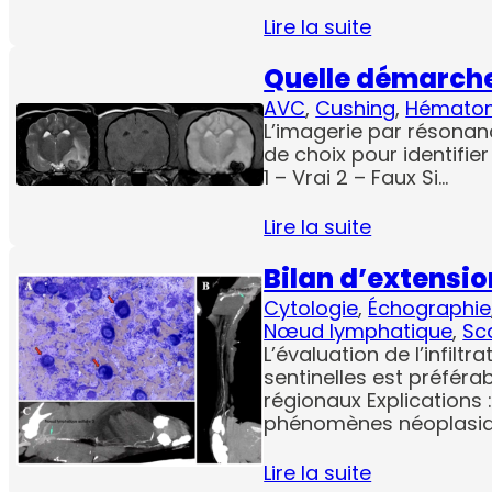
Lire la suite
Quelle démarche
AVC
, 
Cushing
, 
Hémato
L’imagerie par résonan
de choix pour identifie
1 – Vrai 2 – Faux Si…
Lire la suite
Bilan d’extensi
Cytologie
, 
Échographie
Nœud lymphatique
, 
Sc
L’évaluation de l’infil
sentinelles est préfér
régionaux Explications
phénomènes néoplasiq
Lire la suite