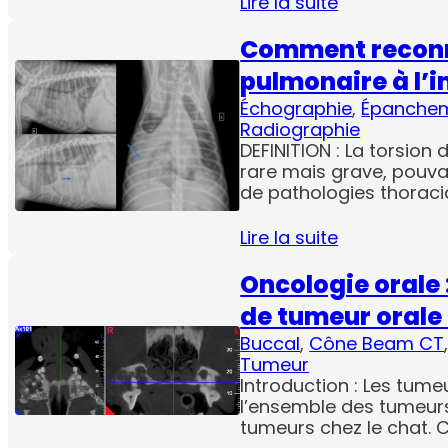
Lire la suite
Comment reconna
pulmonaire à l’i
Échographie
, 
Épanche
Radiographie
DEFINITION : La torsion
rare mais grave, pouva
de pathologies thoraci
Lire la suite
Oncologie orale 
de tumeur orale 
Buccal
, 
Cône Beam CT
Tumeur
Introduction : Les tum
l’ensemble des tumeurs
tumeurs chez le chat. 