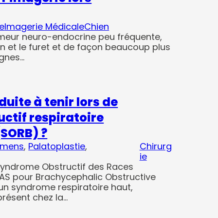
e
Imagerie Médicale
Chien
umeur neuro-endocrine peu fréquente,
n et le furet et de façon beaucoup plus
ignes…
duite à tenir lors de
ctif respiratoire
(SORB) ?
amens
, 
Palatoplastie
, 
Chirurg
ie
(Syndrome Obstructif des Races
AS pour Brachycephalic Obstructive
n syndrome respiratoire haut,
présent chez la…