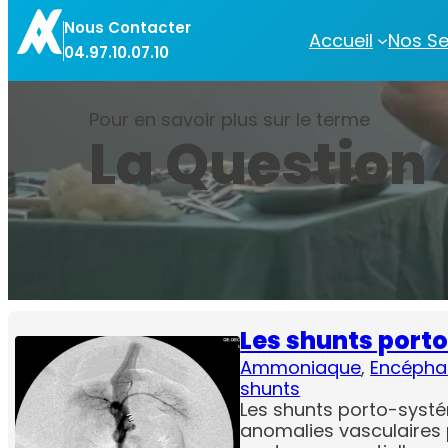
Aller
Nous Contacter
au
Accueil
Nos Se
04.97.10.07.10
contenu
Pour en savoir plus sur le terme
La Question
Les shunts port
Ammoniaque
, 
Encépha
shunts
Les shunts porto-syst
anomalies vasculaires