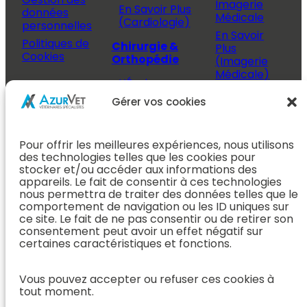
Imagerie
En Savoir Plus
données
Médicale
(Cardiologie)
personnelles
En Savoir
Politiques de
Chirurgie &
Plus
Cookies
Orthopédie
(Imagerie
Médicale)
L’Équipe
Espace
Chirurgie &
Médecine
Propriétaire
Gérer vos cookies
Orthopédie
Interne
J’ai rendez-
En Savoir Plus
L’Équipe
vous
(Chirurgie &
Pour offrir les meilleures expériences, nous utilisons
Médecine
Orthopédie)
Prendre
des technologies telles que les cookies pour
Interne
rendez-vous
stocker et/ou accéder aux informations des
Dentisterie &
En Savoir
appareils. Le fait de consentir à ces technologies
Après mon
ORL
Plus
nous permettra de traiter des données telles que le
rendez-vous
(Médecine
comportement de navigation ou les ID uniques sur
L’Équipe
Interne)
ce site. Le fait de ne pas consentir ou de retirer son
Dentisterie &
Espace
consentement peut avoir un effet négatif sur
ORL
Vétérinaire
Neurologie
certaines caractéristiques et fonctions.
En Savoir Plus
Référer un
L’Équipe
(Dentisterie &
cas
Vous pouvez accepter ou refuser ces cookies à
Neurologie
ORL)
tout moment.
Nous rejoindre
En Savoir