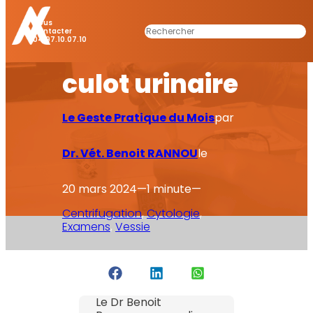
Nous
Rechercher
Contacter
04.97.10.07.10
Réaliser un
culot urinaire
Le Geste Pratique du Mois
par
Dr. Vét. Benoit RANNOU
le
20 mars 2024
—
1 minute
—
Centrifugation
, 
Cytologie
, 
Examens
, 
Vessie
Le Dr Benoit