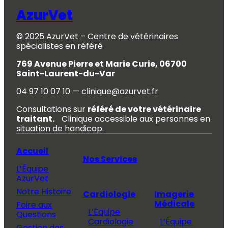
AzurVet
© 2025 AzurVet – Centre de vétérinaires
spécialistes en référé
769 Avenue Pierre et Marie Curie, 06700
Saint-Laurent-du-Var
04 97 10 07 10 — clinique@azurvet.fr
Consultations sur
référé de votre vétérinaire
traitant.
Clinique accessible aux personnes en
situation de handicap.
Accueil
Nos Services
L’Équipe
AzurVet
Notre Histoire
Cardiologie
Imagerie
Médicale
Foire aux
L’Équipe
Questions
Cardiologie
L’Équipe
Gestion des