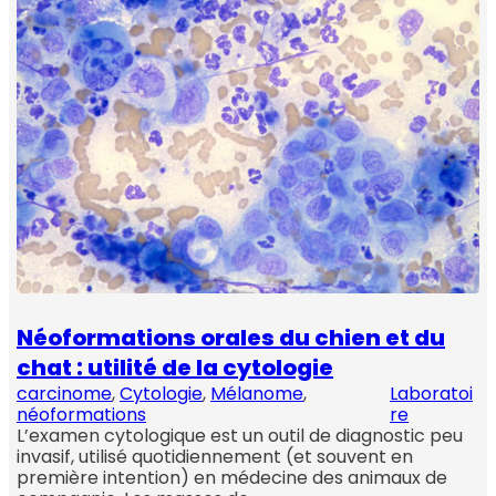
Néoformations orales du chien et du
chat : utilité de la cytologie
carcinome
, 
Cytologie
, 
Mélanome
, 
Laboratoi
néoformations
re
L’examen cytologique est un outil de diagnostic peu
invasif, utilisé quotidiennement (et souvent en
première intention) en médecine des animaux de