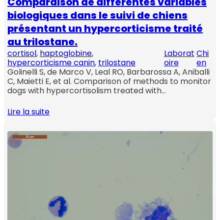
Comparaison de différentes variables
biologiques dans le suivi de chiens
présentant un hypercorticisme traité
au trilostane.
cortisol
, 
haptoglobine
, 
Laborat
Chi
hypercorticisme canin
, 
trilostane
oire
en
Golinelli S, de Marco V, Leal RO, Barbarossa A, Aniballi
C, Maietti E, et al. Comparison of methods to monitor
dogs with hypercortisolism treated with…
Lire la suite