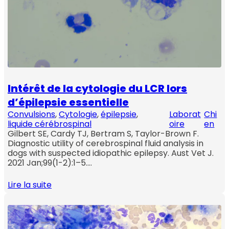
Intérêt de la cytologie du LCR lors
d’épilepsie essentielle
Convulsions
, 
Cytologie
, 
épilepsie
, 
Laborat
Chi
liquide cérébrospinal
oire
en
Gilbert SE, Cardy TJ, Bertram S, Taylor-Brown F.
Diagnostic utility of cerebrospinal fluid analysis in
dogs with suspected idiopathic epilepsy. Aust Vet J.
2021 Jan;99(1-2):1–5.…
Lire la suite