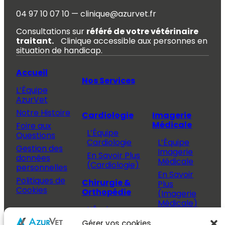
04 97 10 07 10 — clinique@azurvet.fr
Consultations sur
référé de votre vétérinaire
traitant.
Clinique accessible aux personnes en
situation de handicap.
Accueil
Nos Services
L’Équipe
AzurVet
Notre Histoire
Cardiologie
Imagerie
Médicale
Foire aux
L’Équipe
Questions
Cardiologie
L’Équipe
Gestion des
Imagerie
En Savoir Plus
données
Médicale
(Cardiologie)
personnelles
En Savoir
Politiques de
Chirurgie &
Plus
Cookies
Orthopédie
(Imagerie
Médicale)
L’Équipe
Espace
Chirurgie &
Médecine
Propriétaire
Gérer vos cookies