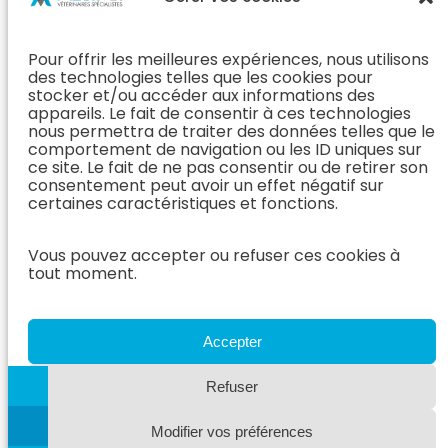
Orthopédie
Interne
J’ai rendez-
En Savoir Plus
L’Équipe
vous
(Chirurgie &
Pour offrir les meilleures expériences, nous utilisons
Médecine
Orthopédie)
Prendre
des technologies telles que les cookies pour
Interne
rendez-vous
stocker et/ou accéder aux informations des
Dentisterie &
En Savoir
appareils. Le fait de consentir à ces technologies
Après mon
ORL
Plus
nous permettra de traiter des données telles que le
rendez-vous
(Médecine
comportement de navigation ou les ID uniques sur
L’Équipe
Interne)
ce site. Le fait de ne pas consentir ou de retirer son
Dentisterie &
Espace
consentement peut avoir un effet négatif sur
ORL
Vétérinaire
Neurologie
certaines caractéristiques et fonctions.
En Savoir Plus
Référer un
L’Équipe
(Dentisterie &
cas
Neurologie
Vous pouvez accepter ou refuser ces cookies à
ORL)
tout moment.
Nous rejoindre
En Savoir
Hospitalisation
Plus
Le Blog
(Neurologie)
AzurVet
L’Équipe
Accepter
Hospitalisation
Oncologie
En Savoir Plus
Refuser
L’Équipe
(Hospitalisation)
Oncologie
Modifier vos préférences
En Savoir