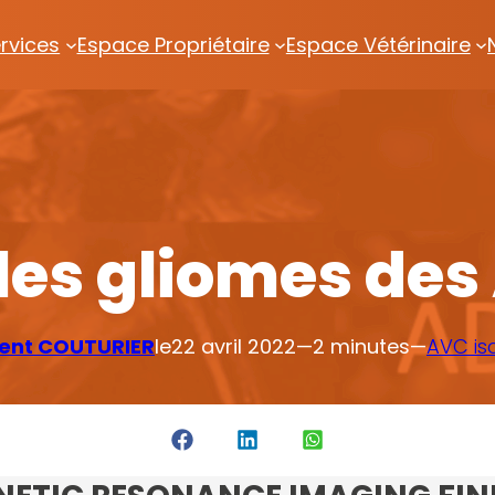
rvices
Espace Propriétaire
Espace Vétérinaire
 les gliomes des
urent COUTURIER
le
22 avril 2022
—
2 minutes
—
AVC is