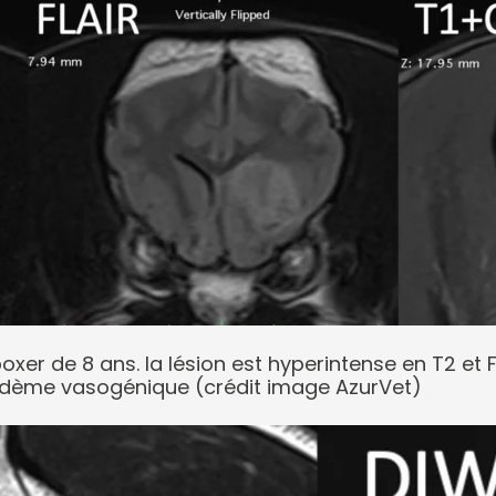
oxer de 8 ans. la lésion est hyperintense en T2 et 
edème vasogénique (crédit image AzurVet)