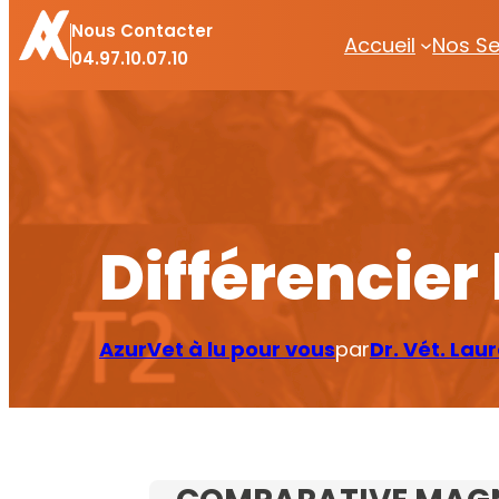
Nous Contacter
Accueil
Nos Se
04.97.10.07.10
Différencier
AzurVet à lu pour vous
par
Dr. Vét. La