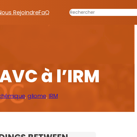
Rechercher
Nous Rejoindre
FaQ
 AVC à l’IRM
chémique
, 
gliome
, 
IRM