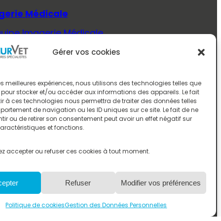
gerie Médicale
quipe Imagerie Médicale
Savoir Plus (Imagerie Médicale)
Gérer vos cookies
ecine Interne
quipe Médecine Interne
 les meilleures expériences, nous utilisons des technologies telles que
 pour stocker et/ou accéder aux informations des appareils. Le fait
Savoir Plus (Médecine Interne)
r à ces technologies nous permettra de traiter des données telles
ortement de navigation ou les ID uniques sur ce site. Le fait de ne
rologie
ir ou de retirer son consentement peut avoir un effet négatif sur
aractéristiques et fonctions.
quipe Neurologie
Savoir Plus (Neurologie)
z accepter ou refuser ces cookies à tout moment.
ologie
cepter
Refuser
Modifier vos préférences
quipe Oncologie
Savoir Plus (Oncologie)
Politique de cookies
Gestion des Données Personnelles