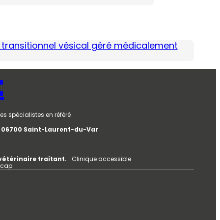
 transitionnel vésical géré médicalement
t
es spécialistes en référé
e, 06700 Saint-Laurent-du-Var
vétérinaire traitant.
Clinique accessible
icap.