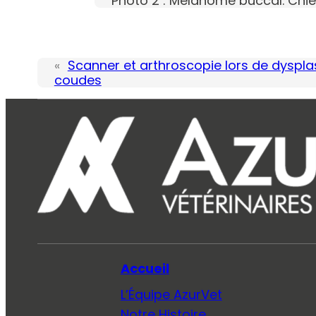
Photo 2 : Mélanome buccal. Chi
«
Scanner et arthroscopie lors de dyspla
coudes
Accueil
L’Équipe AzurVet
Notre Histoire