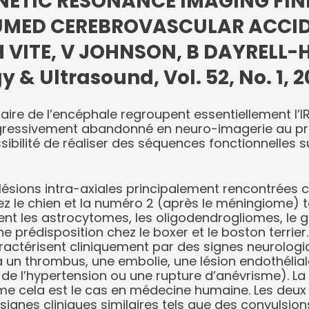
ETIC RESONANCE IMAGING FIN
UMED CEREBROVASCULAR ACCID
 VITE, V JOHNSON, B DAYRELL-H
 & Ultrasound, Vol. 52, No. 1, 2
aire de l’encéphale regroupent essentiellement l’
gressivement abandonné en neuro-imagerie au profi
sibilité de réaliser des séquences fonctionnelles s
lésions intra-axiales principalement rencontrées ch
ez le chien et la numéro 2 (après le méningiome) 
nt les astrocytomes, les oligodendrogliomes, le g
une prédisposition chez le boxer et le boston terrie
ractérisent cliniquement par des signes neurologi
 un thrombus, une embolie, une lésion endothélia
e l’hypertension ou une rupture d’anévrisme). La
e cela est le cas en médecine humaine. Les deux 
signes cliniques similaires tels que des convulsions