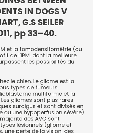
DINGS BETWEEN
ENTS IN DOGS V
ART, G.S SEILER
011, pp 33–40.
IRM et la tomodensitométrie (ou
t de l’IRM, dont la meilleure
urpassent les possibilités du
ez le chien. Le gliome est la
tous types de tumeurs
lioblastome multiforme et la
r. Les gliomes sont plus rares
ques suraigus et sont divisés en
le ou une hypoperfusion sévère)
 majorité des AVC sont
types lésionnels (gliome et
, une perte de la vision, des