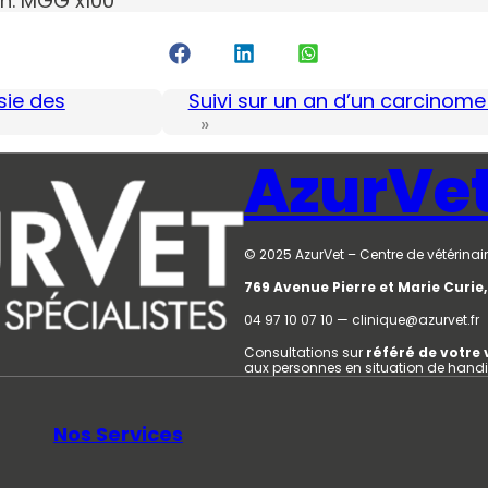
en. MGG x100
sie des
Suivi sur un an d’un carcinome
»
AzurVe
© 2025 AzurVet – Centre de vétérinair
769 Avenue Pierre et Marie Curi
04 97 10 07 10 — clinique@azurvet.fr
Consultations sur
référé de votre 
aux personnes en situation de hand
Nos Services