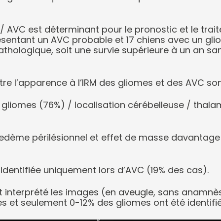
e / AVC est déterminant pour le pronostic et le tra
résentant un AVC probable et 17 chiens avec un gl
pathologique, soit une survie supérieure à un an 
tre l’apparence à l’IRM des gliomes et des AVC sont
s gliomes (76%) / localisation cérébelleuse / thala
, oedème périlésionnel et effet de masse davantage
 identifiée uniquement lors d’AVC (19% des cas).
nt interprété les images (en aveugle, sans anamnè
es et seulement 0-12% des gliomes ont été identi