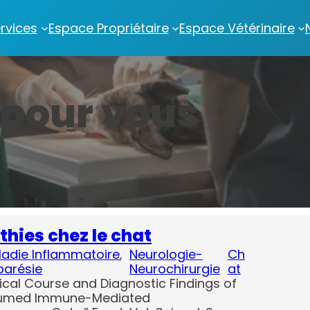
rvices
Espace Propriétaire
Espace Vétérinaire
 pour vous
hies chez le chat
ladie Inflammatoire
, 
Neurologie-
Ch
parésie
Neurochirurgie
at
inical Course and Diagnostic Findings of
esumed Immune-Mediated