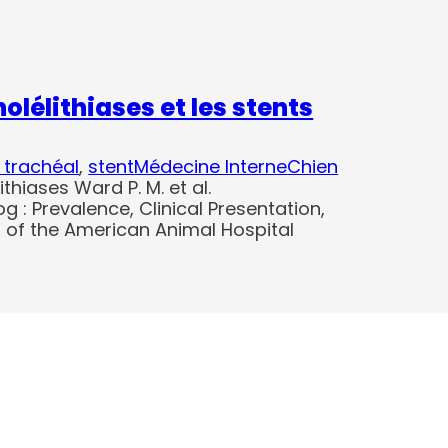
olélithiases et les stents
 trachéal
, 
stent
Médecine Interne
Chien
thiases Ward P. M. et al.
Dog : Prevalence, Clinical Presentation,
 of the American Animal Hospital