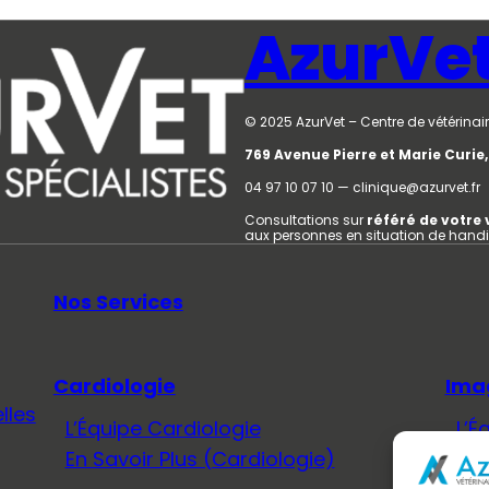
AzurVe
© 2025 AzurVet – Centre de vétérinair
769 Avenue Pierre et Marie Curi
04 97 10 07 10 — clinique@azurvet.fr
Consultations sur
référé de votre 
aux personnes en situation de hand
Nos Services
Cardiologie
Ima
lles
L’Équipe Cardiologie
L’É
En Savoir Plus (Cardiologie)
En 