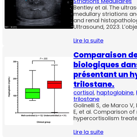
Striations Médullaires
Bentley et al. The ult
medullary striations an
and renal histopatholo
Ultrasound, 2023. L’obj
Lire la suite
Comparaison de 
biologiques dans
présentant un h
trilostane.
cortisol
, 
haptoglobine
, 
trilostane
Golinelli S, de Marco V,
E, et al. Comparison o
hypercortisolism treat
Lire la suite