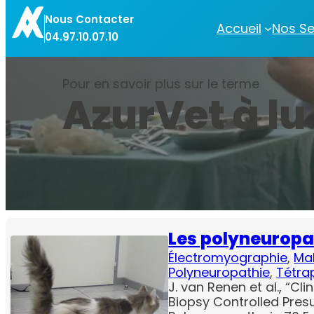
Aller
Nous Contacter
au
Accueil
Nos Se
04.97.10.07.10
contenu
Pour en savoir plus sur le terme
AzurVet à lu
Les polyneuropat
Électromyographie
, 
Ma
Polyneuropathie
, 
Tétra
J. van Renen et al., “Cl
Biopsy Controlled Pr