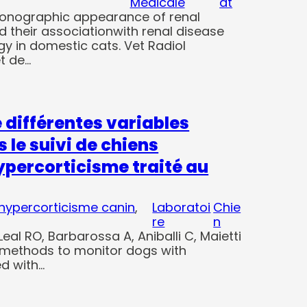
Médicale
at
rasonographic appearance of renal
d their associationwith renal disease
gy in domestic cats. Vet Radiol
et de…
différentes variables
 le suivi de chiens
ypercorticisme traité au
hypercorticisme canin
, 
Laboratoi
Chie
re
n
 Leal RO, Barbarossa A, Aniballi C, Maietti
f methods to monitor dogs with
ed with…