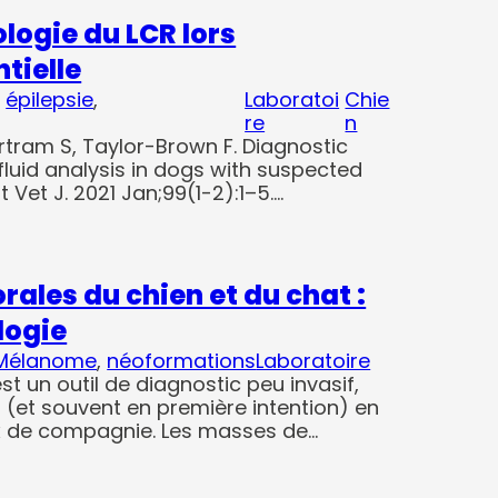
ologie du LCR lors
tielle
, 
épilepsie
, 
Laboratoi
Chie
re
n
ertram S, Taylor-Brown F. Diagnostic
 fluid analysis in dogs with suspected
t Vet J. 2021 Jan;99(1-2):1–5.…
ales du chien et du chat :
ologie
Mélanome
, 
néoformations
Laboratoire
t un outil de diagnostic peu invasif,
 (et souvent en première intention) en
 de compagnie. Les masses de…