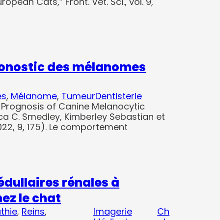
opean Cats,” Front. Vet. Sci., vol. 9,
ronostic des mélanomes
es
, 
Mélanome
, 
Tumeur
Dentisterie
 Prognosis of Canine Melanocytic
a C. Smedley, Kimberley Sebastian et
 2022, 9, 175). Le comportement
édullaires rénales à
ez le chat
thie
, 
Reins
, 
Imagerie
Ch