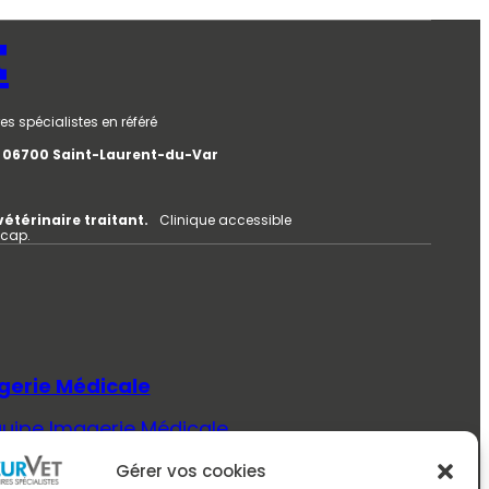
t
es spécialistes en référé
e, 06700 Saint-Laurent-du-Var
vétérinaire traitant.
Clinique accessible
icap.
gerie Médicale
quipe Imagerie Médicale
Savoir Plus (Imagerie Médicale)
Gérer vos cookies