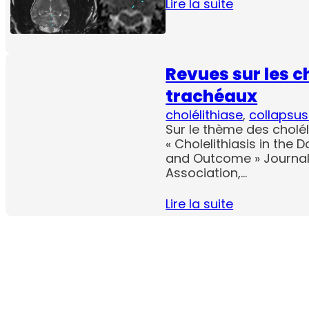
Lire la suite
Revues sur les ch
trachéaux
cholélithiase
, 
collapsus
Sur le thème des choléli
« Cholelithiasis in the 
and Outcome » Journal
Association,…
Lire la suite