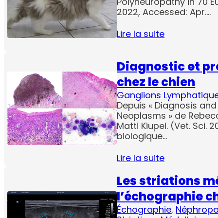
Polyneuropathy in 70 Eur
2022, Accessed: Apr.…
Lire la suite
Diagnostic et p
chez le chien
Ganglions Lymphatiqu
Depuis « Diagnosis and
Neoplasms » de Rebecc
Matti Kiupel. (Vet. Sci.
biologique…
Lire la suite
Les striations m
l’échographie ch
Échographie
, 
Néphropa