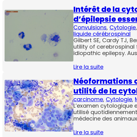
Intérêt de la cyt
d’épilepsie essen
Convulsions
, 
Cytologie
liquide cérébrospinal
Gilbert SE, Cardy TJ, B
utility of cerebrospinal
idiopathic epilepsy. Aus
Lire la suite
Néoformations or
utilité de la cyt
carcinome
, 
Cytologie
, 
L’examen cytologique es
utilisé quotidiennement
médecine des animaux
Lire la suite