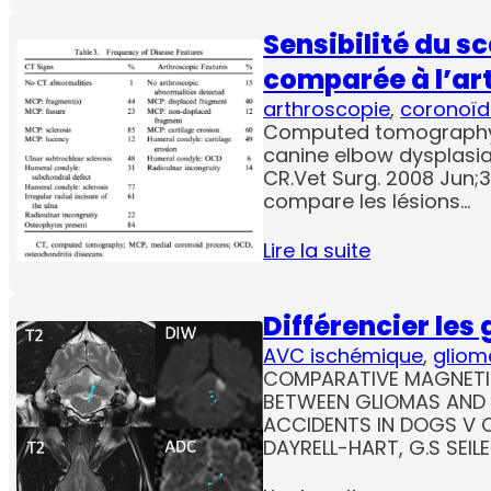
Sensibilité du 
comparée à l’ar
arthroscopie
, 
coronoïd
Computed tomography v
canine elbow dysplasia
CR.Vet Surg. 2008 Jun;3
compare les lésions…
Lire la suite
Différencier les
AVC ischémique
, 
gliom
COMPARATIVE MAGNETI
BETWEEN GLIOMAS AND
ACCIDENTS IN DOGS V C
DAYRELL-HART, G.S SEIL