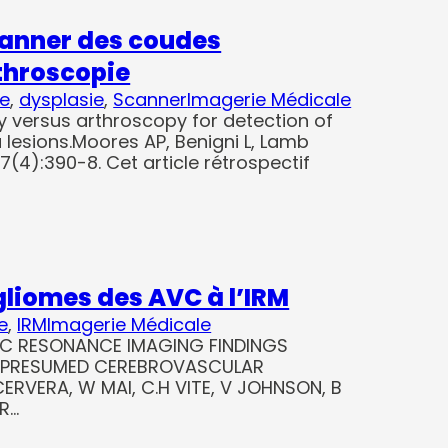
scanner des coudes
throscopie
e
, 
dysplasie
, 
Scanner
Imagerie Médicale
ersus arthroscopy for detection of
 lesions.Moores AP, Benigni L, Lamb
7(4):390-8. Cet article rétrospectif
 gliomes des AVC à l’IRM
e
, 
IRM
Imagerie Médicale
C RESONANCE IMAGING FINDINGS
 PRESUMED CEREBROVASCULAR
ERVERA, W MAI, C.H VITE, V JOHNSON, B
ER…