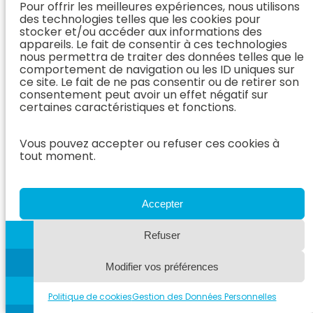
Pour offrir les meilleures expériences, nous utilisons
intéressante pour
des technologies telles que les cookies pour
certains patients. Ce
stocker et/ou accéder aux informations des
vaccin n’est pas
appareils. Le fait de consentir à ces technologies
commercialisé en
nous permettra de traiter des données telles que le
Europe, mais peut
comportement de navigation ou les ID uniques sur
être importé sous
ce site. Le fait de ne pas consentir ou de retirer son
certaines conditions.
consentement peut avoir un effet négatif sur
certaines caractéristiques et fonctions.
Biobliographie
Vous pouvez accepter ou refuser ces cookies à
tout moment.
Spangler WL, Kass PH:
The histologic and
epidemiologic bases
for prognostic
Accepter
considerations in
canine melanocytic
Refuser
neoplasia. Vet
Pathol 43:136–149,
2006
Modifier vos préférences
Esplin DG: Survival of
Politique de cookies
Gestion des Données Personnelles
dogs following