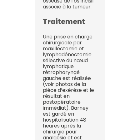
osseuse de l’os incisif
associé à la tumeur.
Traitement
Une prise en charge
chirurgicale par
maxillectomie et
lymphadénectomie
sélective du nœud
lymphatique
rétropharyngé
gauche est réalisée
(voir photos de la
pièce d’exérèse et le
résultat en
postopératoire
immédiat). Barney
est gardé en
hospitalisation 48
heures après la
chirurgie pour
analgésie et est