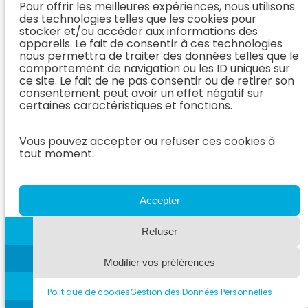
que parfois la
Pour offrir les meilleures expériences, nous utilisons
détermination
des technologies telles que les cookies pour
stocker et/ou accéder aux informations des
immunohistochimique
appareils. Le fait de consentir à ces technologies
de l’indice Ki67. Pour
nous permettra de traiter des données telles que le
les néoplasmes
comportement de navigation ou les ID uniques sur
mélanocytaires
ce site. Le fait de ne pas consentir ou de retirer son
mélanocytaires
consentement peut avoir un effet négatif sur
cutanés, l’épaisseur
certaines caractéristiques et fonctions.
de la tumeur et
l’ulcération de la
lésion doivent être
Vous pouvez accepter ou refuser ces cookies à
incluses dans cette
tout moment.
évaluation.
Le diagnostic général
Accepter
des néoplasmes
mélanocytaires
canins est souvent
Refuser
réalisé à l’aide d’une
aspiration à l’aiguille
Modifier vos préférences
fine, mais
l’histopathologie est
Politique de cookies
Gestion des Données Personnelles
nécessaire pour