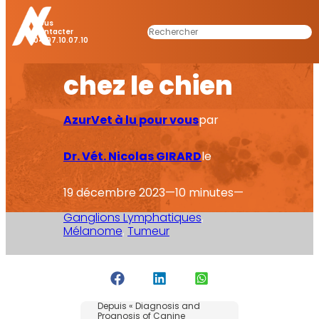
pronostic des
Nous
Rechercher
Contacter
04.97.10.07.10
mélanomes
chez le chien
AzurVet à lu pour vous
par
Dr. Vét. Nicolas GIRARD
le
19 décembre 2023
—
10 minutes
—
Ganglions Lymphatiques
, 
Mélanome
, 
Tumeur
Depuis « Diagnosis and
Prognosis of Canine