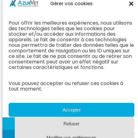
Chirurgie &
Médecine
Propriétaire
Gérer vos cookies
Orthopédie
Interne
J’ai rendez-
En Savoir Plus
L’Équipe
vous
(Chirurgie &
Pour offrir les meilleures expériences, nous utilisons
Médecine
Orthopédie)
Prendre
des technologies telles que les cookies pour
Interne
rendez-vous
stocker et/ou accéder aux informations des
Dentisterie &
En Savoir
appareils. Le fait de consentir à ces technologies
Après mon
ORL
Plus
nous permettra de traiter des données telles que le
rendez-vous
(Médecine
comportement de navigation ou les ID uniques sur
L’Équipe
Interne)
ce site. Le fait de ne pas consentir ou de retirer son
Dentisterie &
Espace
consentement peut avoir un effet négatif sur
ORL
Vétérinaire
Neurologie
certaines caractéristiques et fonctions.
En Savoir Plus
Référer un
L’Équipe
(Dentisterie &
cas
Vous pouvez accepter ou refuser ces cookies à
Neurologie
ORL)
tout moment.
Nous rejoindre
En Savoir
Hospitalisation
Plus
Le Blog
(Neurologie)
AzurVet
L’Équipe
Accepter
Hospitalisation
Oncologie
En Savoir Plus
Refuser
L’Équipe
(Hospitalisation)
Oncologie
Modifier vos préférences