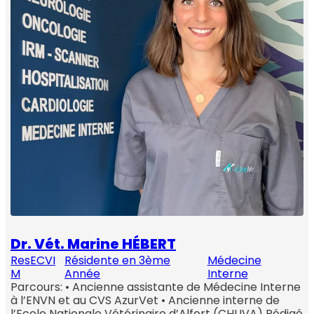
Dr. Vét. Marine HÉBERT
ResECVI
Résidente en 3ème
Médecine
M
Année
Interne
Parcours: • Ancienne assistante de Médecine Interne
à l’ENVN et au CVS AzurVet • Ancienne interne de
l’Ecole Nationale Vétérinaire d’Alfort (CHUVA) Rédigé