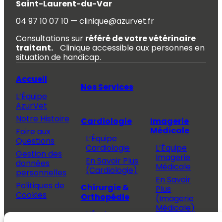
Saint-Laurent-du-Var
04 97 10 07 10 — clinique@azurvet.fr
Consultations sur
référé de votre vétérinaire
traitant.
Clinique accessible aux personnes en
situation de handicap.
Accueil
Nos Services
L’Équipe
AzurVet
Notre Histoire
Cardiologie
Imagerie
Médicale
Foire aux
L’Équipe
Questions
Cardiologie
L’Équipe
Gestion des
Imagerie
En Savoir Plus
données
Médicale
(Cardiologie)
personnelles
En Savoir
Politiques de
Chirurgie &
Plus
Cookies
Orthopédie
(Imagerie
Médicale)
L’Équipe
Espace