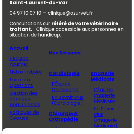
Saint-Laurent-du-Var
04 97 10 07 10 — clinique@azurvet.fr
Consultations sur
référé de votre vétérinaire
traitant.
Clinique accessible aux personnes en
situation de handicap.
Accueil
Nos Services
L’Équipe
AzurVet
Notre Histoire
Cardiologie
Imagerie
Médicale
Foire aux
L’Équipe
Questions
Cardiologie
L’Équipe
Gestion des
Imagerie
En Savoir Plus
données
Médicale
(Cardiologie)
personnelles
En Savoir
Politiques de
Chirurgie &
Plus
Cookies
Orthopédie
(Imagerie
Médicale)
L’Équipe
Espace