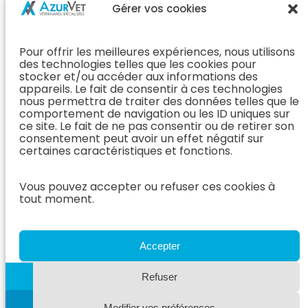
Chirurgie &
Médecine
Propriétaire
Gérer vos cookies
Orthopédie
Interne
J’ai rendez-
En Savoir Plus
L’Équipe
vous
(Chirurgie &
Pour offrir les meilleures expériences, nous utilisons
Médecine
Orthopédie)
Prendre
des technologies telles que les cookies pour
Interne
rendez-vous
stocker et/ou accéder aux informations des
Dentisterie &
En Savoir
appareils. Le fait de consentir à ces technologies
Après mon
ORL
Plus
nous permettra de traiter des données telles que le
rendez-vous
(Médecine
comportement de navigation ou les ID uniques sur
L’Équipe
Interne)
ce site. Le fait de ne pas consentir ou de retirer son
Dentisterie &
Espace
consentement peut avoir un effet négatif sur
ORL
Vétérinaire
Neurologie
certaines caractéristiques et fonctions.
En Savoir Plus
Référer un
L’Équipe
(Dentisterie &
cas
Vous pouvez accepter ou refuser ces cookies à
Neurologie
ORL)
tout moment.
Nous rejoindre
En Savoir
Hospitalisation
Plus
Le Blog
(Neurologie)
AzurVet
L’Équipe
Accepter
Hospitalisation
Oncologie
En Savoir Plus
Refuser
L’Équipe
(Hospitalisation)
Oncologie
Modifier vos préférences