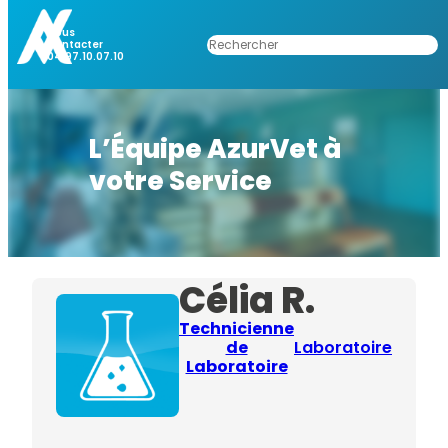
Nous
Rechercher
Contacter
04.97.10.07.10
L’Équipe AzurVet à
votre Service
Célia R.
Technicienne
de
Laboratoire
Laboratoire