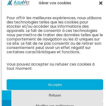
Chirurgie &
Médecine
Propriétaire
Gérer vos cookies
Orthopédie
Interne
J’ai rendez-
En Savoir Plus
L’Équipe
vous
(Chirurgie &
Pour offrir les meilleures expériences, nous utilisons
Médecine
Orthopédie)
Prendre
des technologies telles que les cookies pour
Interne
rendez-vous
stocker et/ou accéder aux informations des
Dentisterie &
En Savoir
appareils. Le fait de consentir à ces technologies
Après mon
ORL
Plus
nous permettra de traiter des données telles que le
rendez-vous
(Médecine
comportement de navigation ou les ID uniques sur
L’Équipe
Interne)
ce site. Le fait de ne pas consentir ou de retirer son
Dentisterie &
Espace
consentement peut avoir un effet négatif sur
ORL
Vétérinaire
Neurologie
certaines caractéristiques et fonctions.
En Savoir Plus
Référer un
L’Équipe
(Dentisterie &
cas
Vous pouvez accepter ou refuser ces cookies à
Neurologie
ORL)
tout moment.
Nous rejoindre
En Savoir
Hospitalisation
Plus
Le Blog
(Neurologie)
AzurVet
L’Équipe
Accepter
Hospitalisation
Oncologie
En Savoir Plus
Refuser
L’Équipe
(Hospitalisation)
Oncologie
Modifier vos préférences