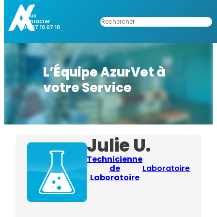
Nous
Rechercher
Contacter
04.97.10.07.10
L’Équipe AzurVet à
votre Service
Julie U.
Technicienne
de
Laboratoire
Laboratoire