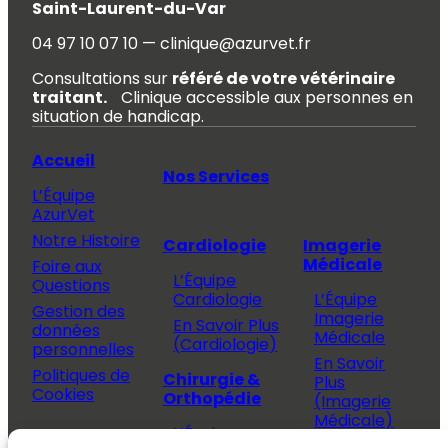
Saint-Laurent-du-Var
04 97 10 07 10 — clinique@azurvet.fr
Consultations sur
référé de votre vétérinaire
traitant.
Clinique accessible aux personnes en
situation de handicap.
Accueil
Nos Services
L’Équipe
AzurVet
Notre Histoire
Cardiologie
Imagerie
Médicale
Foire aux
L’Équipe
Questions
Cardiologie
L’Équipe
Gestion des
Imagerie
En Savoir Plus
données
Médicale
(Cardiologie)
personnelles
En Savoir
Politiques de
Chirurgie &
Plus
Cookies
Orthopédie
(Imagerie
Médicale)
L’Équipe
Espace