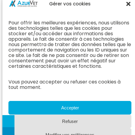
Chirurgie &
Médecine
Propriétaire
Gérer vos cookies
Orthopédie
Interne
J’ai rendez-
En Savoir Plus
L’Équipe
vous
(Chirurgie &
Pour offrir les meilleures expériences, nous utilisons
Médecine
Orthopédie)
Prendre
des technologies telles que les cookies pour
Interne
rendez-vous
stocker et/ou accéder aux informations des
Dentisterie &
En Savoir
appareils. Le fait de consentir à ces technologies
Après mon
ORL
Plus
nous permettra de traiter des données telles que le
rendez-vous
(Médecine
comportement de navigation ou les ID uniques sur
L’Équipe
Interne)
ce site. Le fait de ne pas consentir ou de retirer son
Dentisterie &
Espace
consentement peut avoir un effet négatif sur
ORL
Vétérinaire
Neurologie
certaines caractéristiques et fonctions.
En Savoir Plus
Référer un
L’Équipe
(Dentisterie &
cas
Vous pouvez accepter ou refuser ces cookies à
Neurologie
ORL)
tout moment.
Nous rejoindre
En Savoir
Hospitalisation
Plus
Le Blog
(Neurologie)
AzurVet
L’Équipe
Accepter
Hospitalisation
Oncologie
En Savoir Plus
Refuser
L’Équipe
(Hospitalisation)
Oncologie
Modifier vos préférences