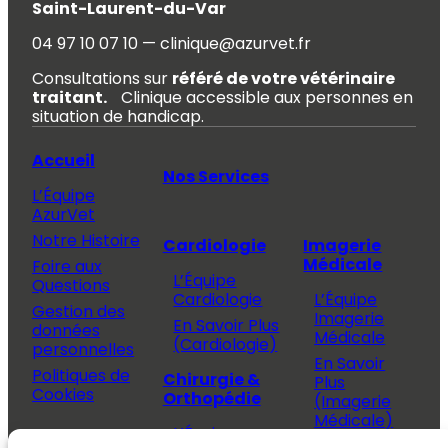
Saint-Laurent-du-Var
04 97 10 07 10 — clinique@azurvet.fr
Consultations sur
référé de votre vétérinaire
traitant.
Clinique accessible aux personnes en
situation de handicap.
Accueil
Nos Services
L’Équipe
AzurVet
Notre Histoire
Cardiologie
Imagerie
Médicale
Foire aux
L’Équipe
Questions
Cardiologie
L’Équipe
Gestion des
Imagerie
En Savoir Plus
données
Médicale
(Cardiologie)
personnelles
En Savoir
Politiques de
Chirurgie &
Plus
Cookies
Orthopédie
(Imagerie
Médicale)
L’Équipe
Espace