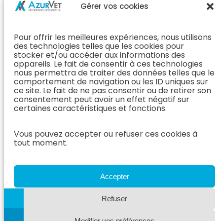
Chirurgie &
Médecine
Propriétaire
Gérer vos cookies
Orthopédie
Interne
J’ai rendez-
En Savoir Plus
L’Équipe
vous
(Chirurgie &
Pour offrir les meilleures expériences, nous utilisons
Médecine
Orthopédie)
Prendre
des technologies telles que les cookies pour
Interne
rendez-vous
stocker et/ou accéder aux informations des
Dentisterie &
En Savoir
appareils. Le fait de consentir à ces technologies
Après mon
ORL
Plus
nous permettra de traiter des données telles que le
rendez-vous
(Médecine
comportement de navigation ou les ID uniques sur
L’Équipe
Interne)
ce site. Le fait de ne pas consentir ou de retirer son
Dentisterie &
Espace
consentement peut avoir un effet négatif sur
ORL
Vétérinaire
Neurologie
certaines caractéristiques et fonctions.
En Savoir Plus
Référer un
L’Équipe
(Dentisterie &
cas
Vous pouvez accepter ou refuser ces cookies à
Neurologie
ORL)
tout moment.
Nous rejoindre
En Savoir
Hospitalisation
Plus
Le Blog
(Neurologie)
AzurVet
L’Équipe
Accepter
Hospitalisation
Oncologie
En Savoir Plus
Refuser
L’Équipe
(Hospitalisation)
Oncologie
Modifier vos préférences