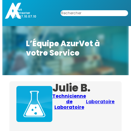
Nous
Rechercher
Contacter
04.97.10.07.10
L’Équipe AzurVet à
votre Service
Julie B.
Technicienne
de
Laboratoire
Laboratoire