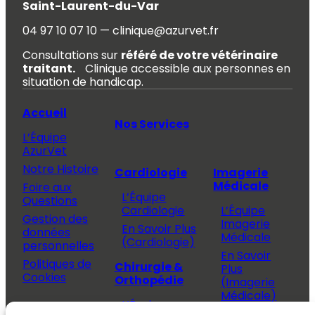
Saint-Laurent-du-Var
04 97 10 07 10 — clinique@azurvet.fr
Consultations sur
référé de votre vétérinaire
traitant.
Clinique accessible aux personnes en
situation de handicap.
Accueil
Nos Services
L’Équipe
AzurVet
Notre Histoire
Cardiologie
Imagerie
Médicale
Foire aux
L’Équipe
Questions
Cardiologie
L’Équipe
Gestion des
Imagerie
En Savoir Plus
données
Médicale
(Cardiologie)
personnelles
En Savoir
Politiques de
Chirurgie &
Plus
Cookies
Orthopédie
(Imagerie
Médicale)
L’Équipe
Espace