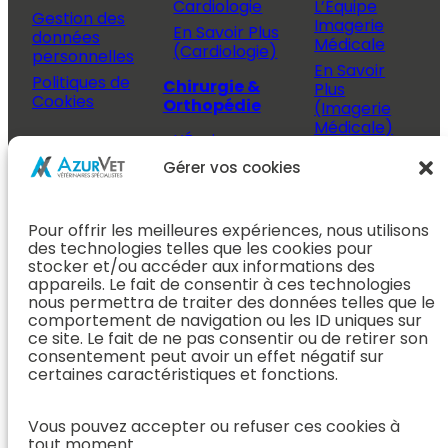
Cardiologie
L’Équipe
Gestion des
Imagerie
En Savoir Plus
données
Médicale
(Cardiologie)
personnelles
En Savoir
Politiques de
Chirurgie &
Plus
Cookies
Orthopédie
(Imagerie
Médicale)
L’Équipe
Espace
Chirurgie &
Médecine
Propriétaire
Gérer vos cookies
Orthopédie
Interne
J’ai rendez-
En Savoir Plus
L’Équipe
vous
(Chirurgie &
Pour offrir les meilleures expériences, nous utilisons
Médecine
Orthopédie)
Prendre
des technologies telles que les cookies pour
Interne
rendez-vous
stocker et/ou accéder aux informations des
Dentisterie &
En Savoir
appareils. Le fait de consentir à ces technologies
Après mon
ORL
Plus
nous permettra de traiter des données telles que le
rendez-vous
(Médecine
comportement de navigation ou les ID uniques sur
L’Équipe
Interne)
ce site. Le fait de ne pas consentir ou de retirer son
Dentisterie &
Espace
consentement peut avoir un effet négatif sur
ORL
Vétérinaire
Neurologie
certaines caractéristiques et fonctions.
En Savoir Plus
Référer un
L’Équipe
(Dentisterie &
cas
Vous pouvez accepter ou refuser ces cookies à
Neurologie
ORL)
tout moment.