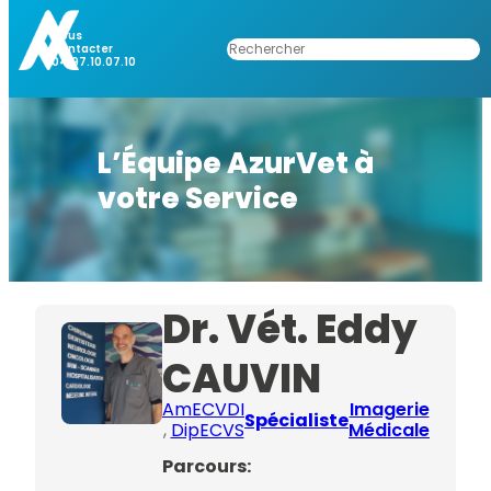
Nous
Rechercher
Contacter
04.97.10.07.10
L’Équipe AzurVet à
votre Service
Dr. Vét. Eddy
CAUVIN
AmECVDI
Imagerie
Spécialiste
, 
DipECVS
Médicale
Parcours: