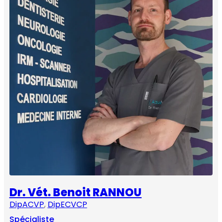
Dr. Vét. Benoit RANNOU
DipACVP
, 
DipECVCP
Spécialiste