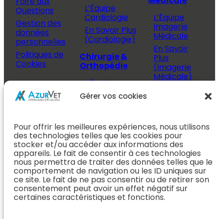
Médicale
Foire aux
L’Équipe
Questions
Cardiologie
L’Équipe
Gestion des
Imagerie
En Savoir Plus
données
Médicale
(Cardiologie)
personnelles
En Savoir
Politiques de
Chirurgie &
Plus
Cookies
Orthopédie
(Imagerie
Médicale)
L’Équipe
Espace
Chirurgie &
Médecine
Propriétaire
Gérer vos cookies
Orthopédie
Interne
J’ai rendez-
En Savoir Plus
L’Équipe
vous
(Chirurgie &
Pour offrir les meilleures expériences, nous utilisons
Médecine
Orthopédie)
Prendre
des technologies telles que les cookies pour
Interne
rendez-vous
stocker et/ou accéder aux informations des
Dentisterie &
En Savoir
appareils. Le fait de consentir à ces technologies
Après mon
ORL
Plus
nous permettra de traiter des données telles que le
rendez-vous
(Médecine
comportement de navigation ou les ID uniques sur
L’Équipe
Interne)
ce site. Le fait de ne pas consentir ou de retirer son
Dentisterie &
Espace
consentement peut avoir un effet négatif sur
ORL
Vétérinaire
Neurologie
certaines caractéristiques et fonctions.
En Savoir Plus
Référer un
L’Équipe
(Dentisterie &