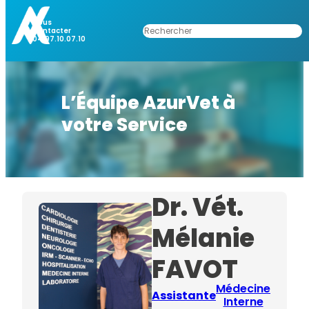
Nous
Rechercher
Contacter
04.97.10.07.10
L’Équipe AzurVet à
votre Service
Dr. Vét.
Mélanie
FAVOT
Médecine
Assistante
Interne