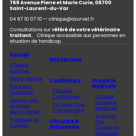
769 Avenue Pierre et Marie Curie, 06700
Saint-Laurent-du-Var
04 97 10 07 10 — clinique@azurvet.fr
Consultations sur
référé de votre vétérinaire
traitant.
Clinique accessible aux personnes en
situation de handicap.
Accueil
Nos Services
L’Équipe
AzurVet
Notre Histoire
Cardiologie
Imagerie
Médicale
Foire aux
L’Équipe
Questions
Cardiologie
L’Équipe
Gestion des
Imagerie
En Savoir Plus
données
Médicale
(Cardiologie)
personnelles
En Savoir
Politiques de
Chirurgie &
Plus
Cookies
Orthopédie
(Imagerie
Médicale)