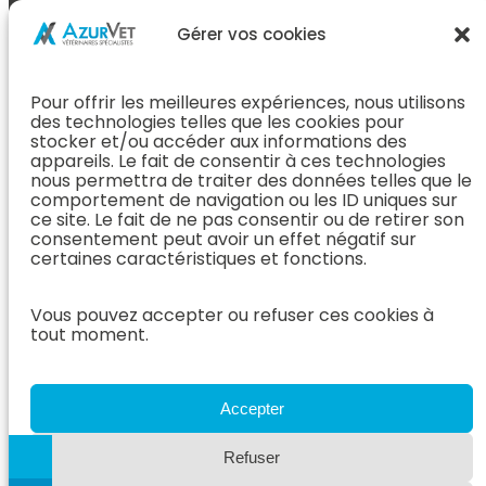
L’Équipe
Espace
Chirurgie &
Médecine
Propriétaire
Gérer vos cookies
Orthopédie
Interne
J’ai rendez-
En Savoir Plus
L’Équipe
vous
(Chirurgie &
Pour offrir les meilleures expériences, nous utilisons
Médecine
Orthopédie)
Prendre
des technologies telles que les cookies pour
Interne
rendez-vous
stocker et/ou accéder aux informations des
Dentisterie &
En Savoir
appareils. Le fait de consentir à ces technologies
Après mon
ORL
Plus
nous permettra de traiter des données telles que le
rendez-vous
(Médecine
comportement de navigation ou les ID uniques sur
L’Équipe
Interne)
ce site. Le fait de ne pas consentir ou de retirer son
Dentisterie &
Espace
consentement peut avoir un effet négatif sur
ORL
Vétérinaire
Neurologie
certaines caractéristiques et fonctions.
En Savoir Plus
Référer un
L’Équipe
(Dentisterie &
cas
Vous pouvez accepter ou refuser ces cookies à
Neurologie
ORL)
tout moment.
Nous rejoindre
En Savoir
Hospitalisation
Plus
Le Blog
(Neurologie)
AzurVet
L’Équipe
Accepter
Hospitalisation
Oncologie
En Savoir Plus
Refuser
L’Équipe
(Hospitalisation)
Oncologie