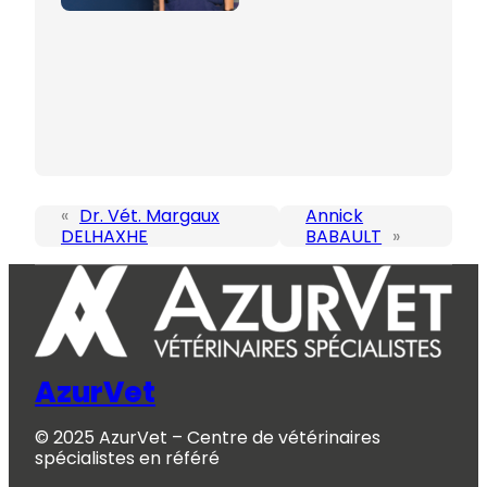
«
Dr. Vét. Margaux
Annick
DELHAXHE
BABAULT
»
AzurVet
© 2025 AzurVet – Centre de vétérinaires
spécialistes en référé