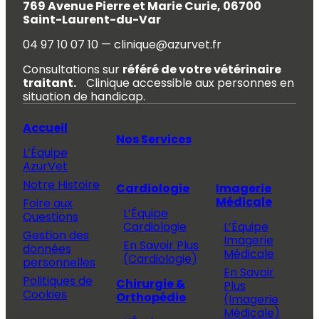
769 Avenue Pierre et Marie Curie, 06700
Saint-Laurent-du-Var
04 97 10 07 10 — clinique@azurvet.fr
Consultations sur
référé de votre vétérinaire
traitant.
Clinique accessible aux personnes en
situation de handicap.
Accueil
Nos Services
L’Équipe
AzurVet
Notre Histoire
Cardiologie
Imagerie
Médicale
Foire aux
L’Équipe
Questions
Cardiologie
L’Équipe
Gestion des
Imagerie
En Savoir Plus
données
Médicale
(Cardiologie)
personnelles
En Savoir
Politiques de
Chirurgie &
Plus
Cookies
Orthopédie
(Imagerie
Médicale)