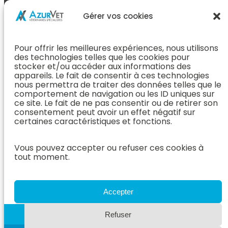
L’Équipe
Espace
Chirurgie &
Médecine
Propriétaire
Gérer vos cookies
Orthopédie
Interne
J’ai rendez-
En Savoir Plus
L’Équipe
vous
(Chirurgie &
Pour offrir les meilleures expériences, nous utilisons
Médecine
Orthopédie)
Prendre
des technologies telles que les cookies pour
Interne
rendez-vous
stocker et/ou accéder aux informations des
Dentisterie &
En Savoir
appareils. Le fait de consentir à ces technologies
Après mon
ORL
Plus
nous permettra de traiter des données telles que le
rendez-vous
(Médecine
comportement de navigation ou les ID uniques sur
L’Équipe
Interne)
ce site. Le fait de ne pas consentir ou de retirer son
Dentisterie &
Espace
consentement peut avoir un effet négatif sur
ORL
Vétérinaire
Neurologie
certaines caractéristiques et fonctions.
En Savoir Plus
Référer un
L’Équipe
(Dentisterie &
cas
Vous pouvez accepter ou refuser ces cookies à
Neurologie
ORL)
tout moment.
Nous rejoindre
En Savoir
Hospitalisation
Plus
Le Blog
(Neurologie)
AzurVet
L’Équipe
Accepter
Hospitalisation
Oncologie
En Savoir Plus
Refuser
L’Équipe
(Hospitalisation)
Oncologie