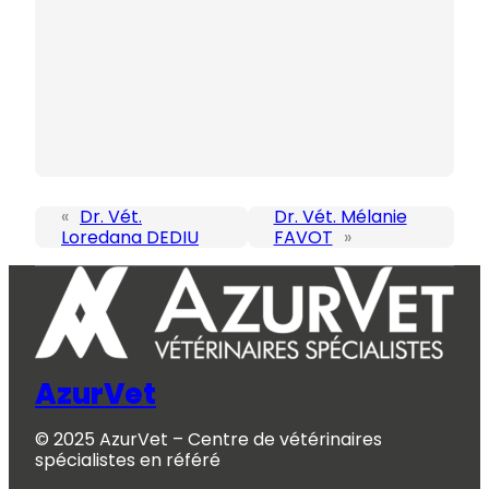
«
Dr. Vét.
Dr. Vét. Mélanie
Loredana DEDIU
FAVOT
»
AzurVet
© 2025 AzurVet – Centre de vétérinaires
spécialistes en référé