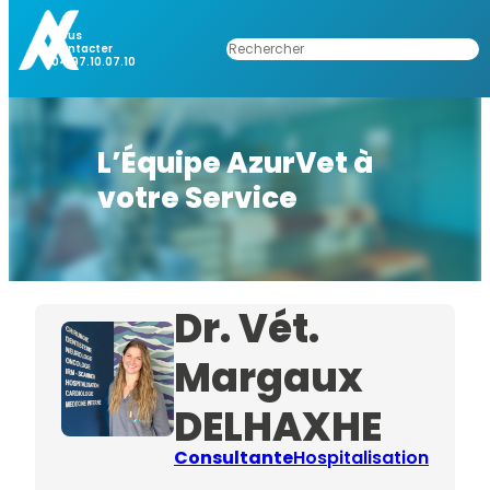
Nous
Rechercher
Contacter
04.97.10.07.10
L’Équipe AzurVet à
votre Service
Dr. Vét.
Margaux
DELHAXHE
Consultante
Hospitalisation