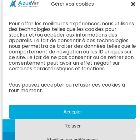
Chirurgie &
Médecine
Propriétaire
Gérer vos cookies
Orthopédie
Interne
J’ai rendez-
En Savoir Plus
L’Équipe
vous
(Chirurgie &
Pour offrir les meilleures expériences, nous utilisons
Médecine
Orthopédie)
Prendre
des technologies telles que les cookies pour
Interne
rendez-vous
stocker et/ou accéder aux informations des
Dentisterie &
En Savoir
appareils. Le fait de consentir à ces technologies
Après mon
ORL
Plus
nous permettra de traiter des données telles que le
rendez-vous
(Médecine
comportement de navigation ou les ID uniques sur
L’Équipe
Interne)
ce site. Le fait de ne pas consentir ou de retirer son
Dentisterie &
Espace
consentement peut avoir un effet négatif sur
ORL
Vétérinaire
Neurologie
certaines caractéristiques et fonctions.
En Savoir Plus
Référer un
L’Équipe
(Dentisterie &
cas
Vous pouvez accepter ou refuser ces cookies à
Neurologie
ORL)
tout moment.
Nous rejoindre
En Savoir
Hospitalisation
Plus
Le Blog
(Neurologie)
AzurVet
L’Équipe
Accepter
Hospitalisation
Oncologie
En Savoir Plus
Refuser
L’Équipe
(Hospitalisation)
Oncologie
Modifier vos préférences