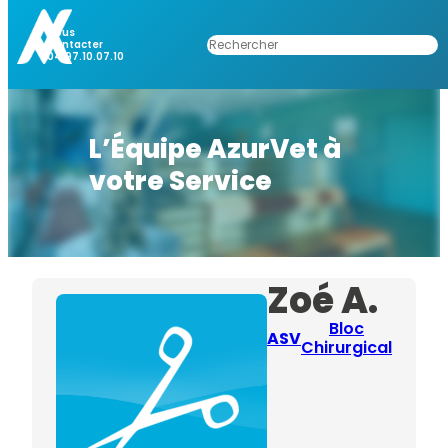
Nous
Rechercher
Contacter
04.97.10.07.10
L’Équipe AzurVet à
votre Service
Zoé A.
Bloc
ASV
Chirurgical