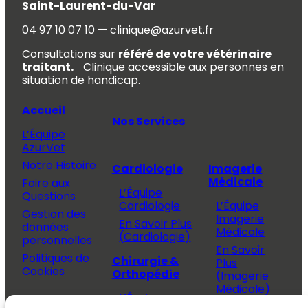
Saint-Laurent-du-Var
04 97 10 07 10 — clinique@azurvet.fr
Consultations sur
référé de votre vétérinaire
traitant.
Clinique accessible aux personnes en
situation de handicap.
Accueil
Nos Services
L’Équipe
AzurVet
Notre Histoire
Cardiologie
Imagerie
Médicale
Foire aux
L’Équipe
Questions
Cardiologie
L’Équipe
Gestion des
Imagerie
En Savoir Plus
données
Médicale
(Cardiologie)
personnelles
En Savoir
Politiques de
Chirurgie &
Plus
Cookies
Orthopédie
(Imagerie
Médicale)
L’Équipe
Espace