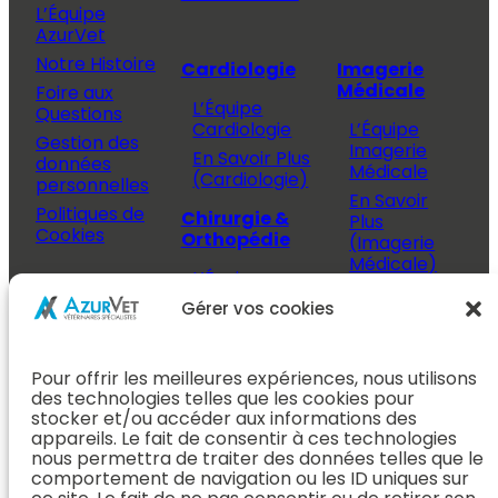
L’Équipe
AzurVet
Notre Histoire
Cardiologie
Imagerie
Médicale
Foire aux
L’Équipe
Questions
Cardiologie
L’Équipe
Gestion des
Imagerie
En Savoir Plus
données
Médicale
(Cardiologie)
personnelles
En Savoir
Politiques de
Chirurgie &
Plus
Cookies
Orthopédie
(Imagerie
Médicale)
L’Équipe
Espace
Chirurgie &
Médecine
Propriétaire
Gérer vos cookies
Orthopédie
Interne
J’ai rendez-
En Savoir Plus
L’Équipe
vous
(Chirurgie &
Pour offrir les meilleures expériences, nous utilisons
Médecine
Orthopédie)
Prendre
des technologies telles que les cookies pour
Interne
rendez-vous
stocker et/ou accéder aux informations des
Dentisterie &
En Savoir
appareils. Le fait de consentir à ces technologies
Après mon
ORL
Plus
nous permettra de traiter des données telles que le
rendez-vous
(Médecine
comportement de navigation ou les ID uniques sur
L’Équipe
Interne)