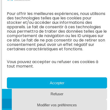
Orthopédie
Interne
J’ai rendez-
En Savoir Plus
L’Équipe
vous
(Chirurgie &
Pour offrir les meilleures expériences, nous utilisons
Médecine
Orthopédie)
Prendre
des technologies telles que les cookies pour
Interne
rendez-vous
stocker et/ou accéder aux informations des
Dentisterie &
En Savoir
appareils. Le fait de consentir à ces technologies
Après mon
ORL
Plus
nous permettra de traiter des données telles que le
rendez-vous
(Médecine
comportement de navigation ou les ID uniques sur
L’Équipe
Interne)
ce site. Le fait de ne pas consentir ou de retirer son
Dentisterie &
Espace
consentement peut avoir un effet négatif sur
ORL
Vétérinaire
Neurologie
certaines caractéristiques et fonctions.
En Savoir Plus
Référer un
L’Équipe
(Dentisterie &
cas
Vous pouvez accepter ou refuser ces cookies à
Neurologie
ORL)
tout moment.
Nous rejoindre
En Savoir
Hospitalisation
Plus
Le Blog
(Neurologie)
AzurVet
L’Équipe
Accepter
Hospitalisation
Oncologie
En Savoir Plus
Refuser
L’Équipe
(Hospitalisation)
Oncologie
Modifier vos préférences
En Savoir