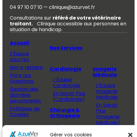
04 97 10 07 10 — clinique@azurvet.fr
Consultations sur
référé de votre vétérinaire
traitant.
Clinique accessible aux personnes en
situation de handicap.
Accueil
Nos Services
L’Équipe
AzurVet
Notre Histoire
Cardiologie
Imagerie
Médicale
Foire aux
L’Équipe
Questions
Cardiologie
L’Équipe
Gestion des
Imagerie
En Savoir Plus
données
Médicale
(Cardiologie)
personnelles
En Savoir
Politiques de
Chirurgie &
Plus
Cookies
Orthopédie
(Imagerie
Médicale)
L’Équipe
Espace
Chirurgie &
Médecine
Propriétaire
Gérer vos cookies