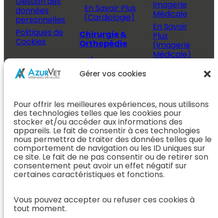
Gestion des
Imagerie
En Savoir Plus
données
Médicale
(Cardiologie)
personnelles
En Savoir
Politiques de
Chirurgie &
Plus
Cookies
Orthopédie
(Imagerie
Médicale)
L’Équipe
Espace
Chirurgie &
Médecine
Propriétaire
Gérer vos cookies
Orthopédie
Interne
J’ai rendez-
En Savoir Plus
L’Équipe
vous
(Chirurgie &
Pour offrir les meilleures expériences, nous utilisons
Médecine
Orthopédie)
Prendre
des technologies telles que les cookies pour
Interne
rendez-vous
stocker et/ou accéder aux informations des
Dentisterie &
En Savoir
appareils. Le fait de consentir à ces technologies
Après mon
ORL
Plus
nous permettra de traiter des données telles que le
rendez-vous
(Médecine
comportement de navigation ou les ID uniques sur
L’Équipe
Interne)
ce site. Le fait de ne pas consentir ou de retirer son
Dentisterie &
Espace
consentement peut avoir un effet négatif sur
ORL
Vétérinaire
Neurologie
certaines caractéristiques et fonctions.
En Savoir Plus
Référer un
L’Équipe
(Dentisterie &
cas
Neurologie
Vous pouvez accepter ou refuser ces cookies à
ORL)
tout moment.
Nous rejoindre
En Savoir