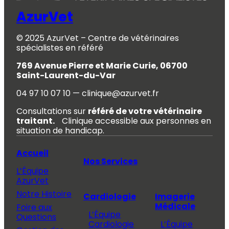
AzurVet
© 2025 AzurVet – Centre de vétérinaires
spécialistes en référé
769 Avenue Pierre et Marie Curie, 06700
Saint-Laurent-du-Var
04 97 10 07 10 — clinique@azurvet.fr
Consultations sur
référé de votre vétérinaire
traitant.
Clinique accessible aux personnes en
situation de handicap.
Accueil
Nos Services
L’Équipe
AzurVet
Notre Histoire
Cardiologie
Imagerie
Médicale
Foire aux
L’Équipe
Questions
Cardiologie
L’Équipe