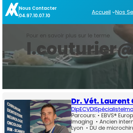
Aller
Nous Contacter
au
Accueil
Nos Se
04.97.10.07.10
contenu
Pour en savoir plus sur le terme
l.couturier@
Dr. Vét. Lauren
DipECVDI
Spécialiste
Ima
Parcours: • EBVS® Europ
Imaging • Ancien intern
Lyon • DU de microchir