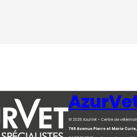
AzurVe
© 2025 AzurVet – Centre de vétérinair
769 Avenue Pierre et Marie Curi