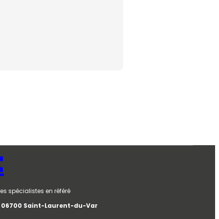
t
es spécialistes en référé
e, 06700 Saint-Laurent-du-Var