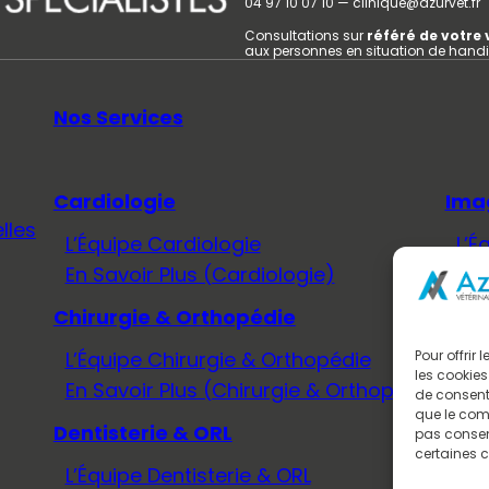
04 97 10 07 10 — clinique@azurvet.fr
Consultations sur
référé de votre 
aux personnes en situation de hand
Nos Services
Cardiologie
Ima
lles
L’Équipe Cardiologie
L’É
En Savoir Plus (Cardiologie)
En 
Chirurgie & Orthopédie
Méd
L’Équipe Chirurgie & Orthopédie
L’É
Pour offrir
les cookies
En Savoir Plus (Chirurgie & Orthopédie)
En 
de consenti
que le comp
Dentisterie & ORL
Neu
pas consent
certaines c
L’Équipe Dentisterie & ORL
L’É