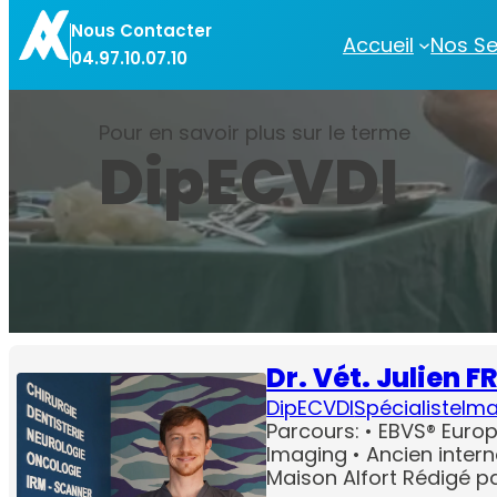
Aller
Nous Contacter
au
Accueil
Nos Se
04.97.10.07.10
contenu
Pour en savoir plus sur le terme
DipECVDI
Dr. Vét. Julien F
DipECVDI
Spécialiste
Ima
Parcours: • EBVS® Europ
Imaging • Ancien intern
Maison Alfort Rédigé par