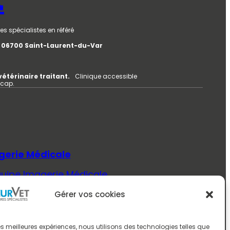
t
es spécialistes en référé
e, 06700 Saint-Laurent-du-Var
vétérinaire traitant.
Clinique accessible
icap.
gerie Médicale
quipe Imagerie Médicale
Savoir Plus (Imagerie Médicale)
Gérer vos cookies
ecine Interne
quipe Médecine Interne
 les meilleures expériences, nous utilisons des technologies telles que