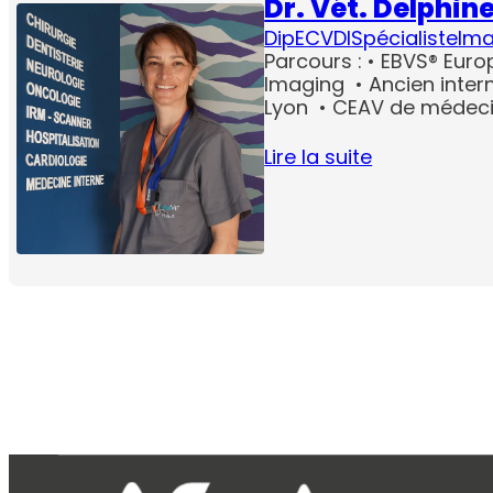
Dr. Vét. Delphin
DipECVDI
Spécialiste
Ima
Parcours : • EBVS® Euro
Imaging • Ancien intern
Lyon • CEAV de médeci
Lire la suite