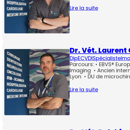
Lire la suite
Dr. Vét. Lauren
DipECVDI
Spécialiste
Ima
Parcours: • EBVS® Europ
Imaging • Ancien intern
Lyon • DU de microchir
Lire la suite