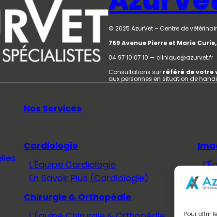
AzurVe
© 2025 AzurVet – Centre de vétérinair
769 Avenue Pierre et Marie Curi
04 97 10 07 10 — clinique@azurvet.fr
Consultations sur
référé de votre 
aux personnes en situation de hand
Nos Services
Cardiologie
Ima
lles
L’Équipe Cardiologie
L’É
En Savoir Plus (Cardiologie)
En 
Chirurgie & Orthopédie
Méd
L’Équipe Chirurgie & Orthopédie
L’É
Pour offrir