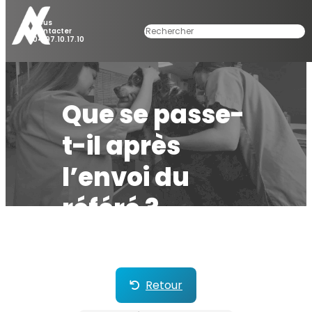
Nous
Rechercher
Contacter
04.97.10.17.10
Que se passe-
t-il après
l’envoi du
référé ?
Retour