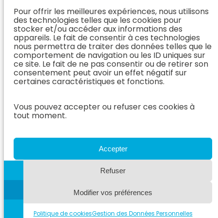
L’Équipe
vous
(Chirurgie &
Pour offrir les meilleures expériences, nous utilisons
Médecine
Orthopédie)
Prendre
des technologies telles que les cookies pour
Interne
rendez-vous
stocker et/ou accéder aux informations des
Dentisterie &
En Savoir
appareils. Le fait de consentir à ces technologies
Après mon
ORL
Plus
nous permettra de traiter des données telles que le
rendez-vous
(Médecine
comportement de navigation ou les ID uniques sur
L’Équipe
Interne)
ce site. Le fait de ne pas consentir ou de retirer son
Dentisterie &
Espace
consentement peut avoir un effet négatif sur
ORL
Vétérinaire
Neurologie
certaines caractéristiques et fonctions.
En Savoir Plus
Référer un
L’Équipe
(Dentisterie &
cas
Vous pouvez accepter ou refuser ces cookies à
Neurologie
ORL)
tout moment.
Nous rejoindre
En Savoir
Hospitalisation
Plus
Le Blog
(Neurologie)
AzurVet
L’Équipe
Accepter
Hospitalisation
Oncologie
En Savoir Plus
Refuser
L’Équipe
(Hospitalisation)
Oncologie
Modifier vos préférences
En Savoir
Plus
(Oncologie)
Politique de cookies
Gestion des Données Personnelles