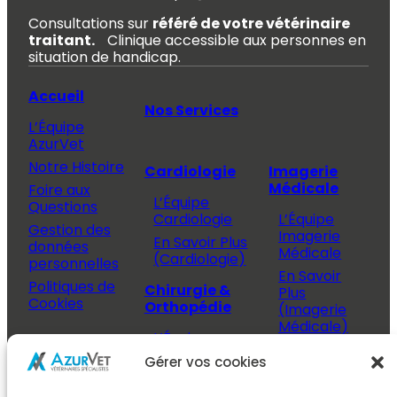
Consultations sur
référé de votre vétérinaire
traitant.
Clinique accessible aux personnes en
situation de handicap.
Accueil
Nos Services
L’Équipe
AzurVet
Notre Histoire
Cardiologie
Imagerie
Médicale
Foire aux
L’Équipe
Questions
Cardiologie
L’Équipe
Gestion des
Imagerie
En Savoir Plus
données
Médicale
(Cardiologie)
personnelles
En Savoir
Politiques de
Chirurgie &
Plus
Cookies
Orthopédie
(Imagerie
Médicale)
L’Équipe
Espace
Chirurgie &
Médecine
Propriétaire
Gérer vos cookies
Orthopédie
Interne
J’ai rendez-
En Savoir Plus