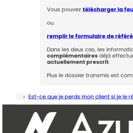
Vous pouvez
télécharger la feu
ou
remplir le formulaire de référé
Dans les deux cas, les informatio
complémentaires
déjà effectu
actuellement prescrit
.
Plus le dossier transmis est compl
«
Est-ce que je perds mon client si je le r