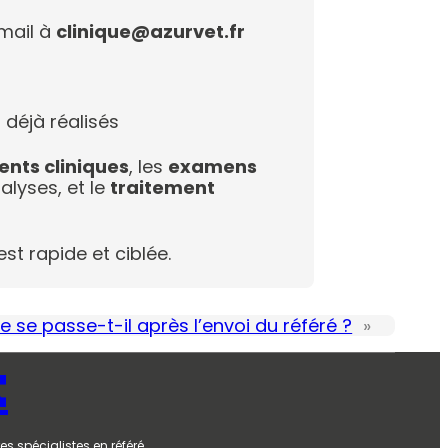
email à
clinique@azurvet.fr
 déjà réalisés
nts cliniques
, les
examens
lyses, et le
traitement
est rapide et ciblée.
e se passe-t-il après l’envoi du référé ?
»
t
es spécialistes en référé