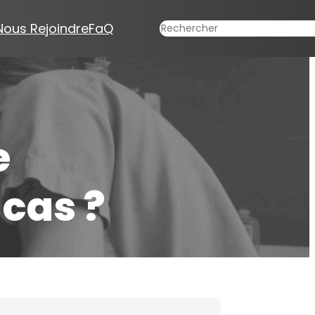
Rechercher
Nous Rejoindre
FaQ
e
 cas ?