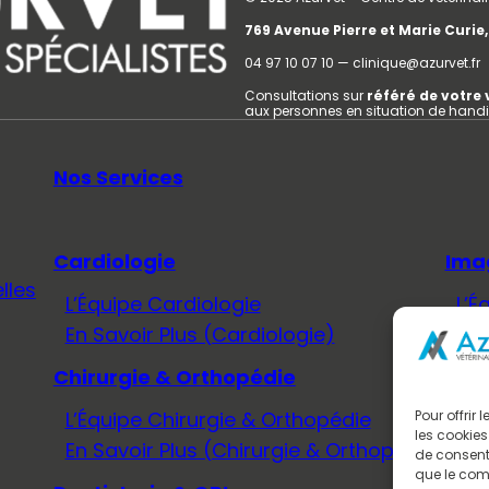
769 Avenue Pierre et Marie Curi
04 97 10 07 10 — clinique@azurvet.fr
Consultations sur
référé de votre 
aux personnes en situation de hand
Nos Services
Cardiologie
Ima
lles
L’Équipe Cardiologie
L’É
En Savoir Plus (Cardiologie)
En 
Chirurgie & Orthopédie
Méd
L’Équipe Chirurgie & Orthopédie
L’É
Pour offrir
les cookies
En Savoir Plus (Chirurgie & Orthopédie)
En 
de consenti
que le comp