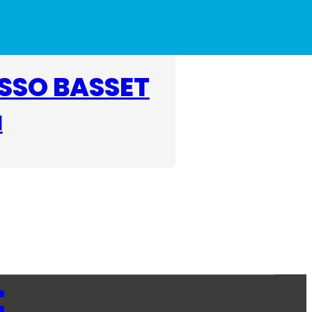
ASSO BASSET
a
t