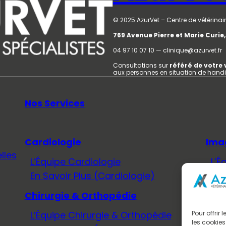
© 2025 AzurVet – Centre de vétérinair
769 Avenue Pierre et Marie Curi
04 97 10 07 10 — clinique@azurvet.fr
Consultations sur
référé de votre 
aux personnes en situation de hand
Nos Services
Cardiologie
Ima
lles
L’Équipe Cardiologie
L’É
En Savoir Plus (Cardiologie)
En 
Chirurgie & Orthopédie
Méd
L’Équipe Chirurgie & Orthopédie
L’É
Pour offrir
les cookies