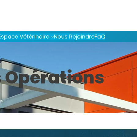
Espace Vétérinaire
Nous Rejoindre
FaQ
s Opérations