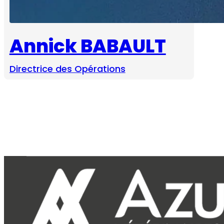
Annick BABAULT
Directrice des Opérations