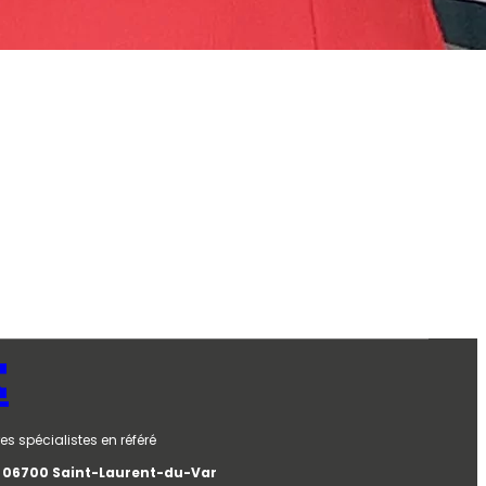
t
es spécialistes en référé
e, 06700 Saint-Laurent-du-Var