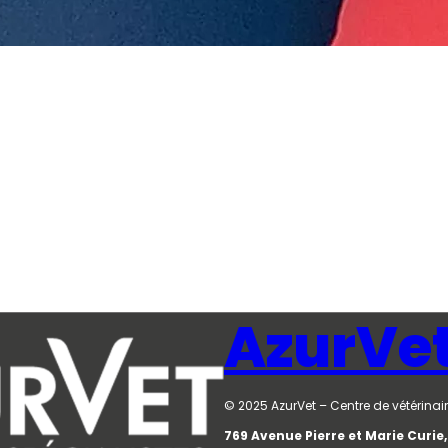
AzurVe
© 2025 AzurVet – Centre de vétérinair
769 Avenue Pierre et Marie Curi