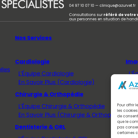
04 97 10 07 10 — clinique@azurvet.fr
Consultations sur
référé de votre 
aux personnes en situation de hand
Nos Services
Cardiologie
Ima
lles
L’Équipe Cardiologie
L’É
En Savoir Plus (Cardiologie)
En 
Chirurgie & Orthopédie
Méd
L’Équipe Chirurgie & Orthopédie
L’É
Pour offrir
les cookies
En Savoir Plus (Chirurgie & Orthopédie)
En 
de consenti
que le comp
Dentisterie & ORL
Neu
pas consent
certaines c