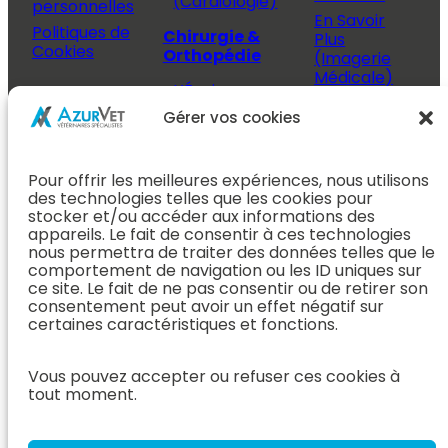
(Cardiologie)
personnelles
En Savoir
Politiques de
Chirurgie &
Plus
Cookies
Orthopédie
(Imagerie
Médicale)
L’Équipe
Espace
Chirurgie &
Médecine
Propriétaire
Gérer vos cookies
Orthopédie
Interne
J’ai rendez-
En Savoir Plus
L’Équipe
vous
(Chirurgie &
Pour offrir les meilleures expériences, nous utilisons
Médecine
Orthopédie)
Prendre
des technologies telles que les cookies pour
Interne
rendez-vous
stocker et/ou accéder aux informations des
Dentisterie &
En Savoir
appareils. Le fait de consentir à ces technologies
Après mon
ORL
Plus
nous permettra de traiter des données telles que le
rendez-vous
(Médecine
comportement de navigation ou les ID uniques sur
L’Équipe
Interne)
ce site. Le fait de ne pas consentir ou de retirer son
Dentisterie &
Espace
consentement peut avoir un effet négatif sur
ORL
Vétérinaire
Neurologie
certaines caractéristiques et fonctions.
En Savoir Plus
Référer un
L’Équipe
(Dentisterie &
cas
Neurologie
Vous pouvez accepter ou refuser ces cookies à
ORL)
tout moment.
Nous rejoindre
En Savoir
Hospitalisation
Plus
Le Blog
(Neurologie)
AzurVet