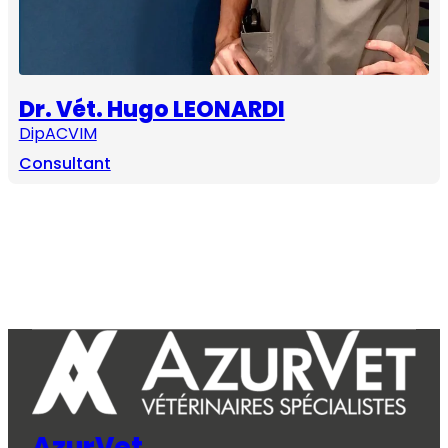
Dr. Vét. Hugo LEONARDI
DipACVIM
Consultant
AzurVet