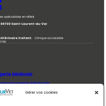
t
es spécialistes en référé
e, 06700 Saint-Laurent-du-Var
vétérinaire traitant.
Clinique accessible
icap.
gerie Médicale
quipe Imagerie Médicale
Savoir Plus (Imagerie Médicale)
Gérer vos cookies
ecine Interne