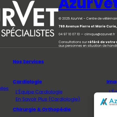
AzurVe
© 2025 AzurVet – Centre de vétérinair
769 Avenue Pierre et Marie Curi
04 97 10 07 10 — clinique@azurvet.fr
Consultations sur
référé de votre 
aux personnes en situation de hand
Nos Services
Cardiologie
Ima
lles
L’Équipe Cardiologie
L’É
En Savoir Plus (Cardiologie)
En 
Chirurgie & Orthopédie
Méd