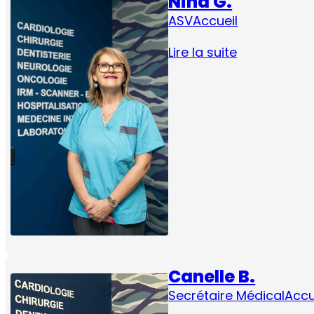
Nina G.
ASV
Accueil
Lire la suite
Canelle B.
Secrétaire Médical
Accu