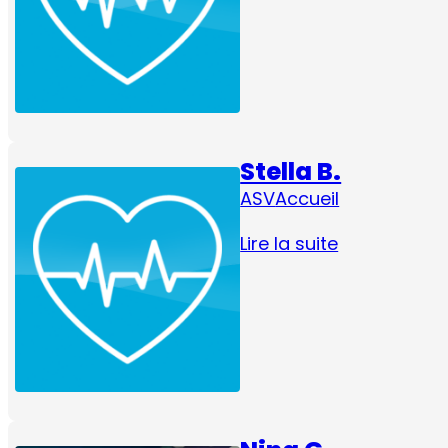
Stella B.
ASV
Accueil
Lire la suite