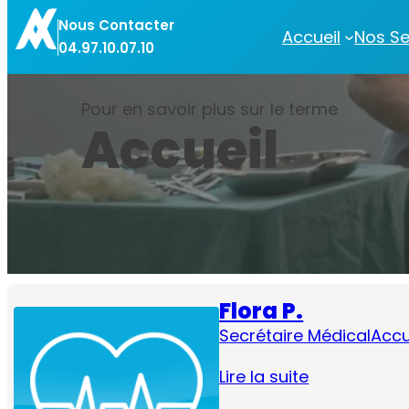
Aller
Nous Contacter
au
Accueil
Nos Se
04.97.10.07.10
contenu
Pour en savoir plus sur le terme
Accueil
Flora P.
Secrétaire Médical
Accu
Lire la suite